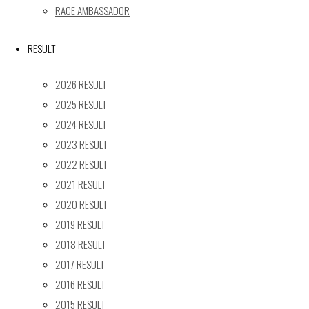
24
25
26
27
28
29
30
RACE AMBASSADOR
31
« 5月
RESULT
Recent posts
2026 RESULT
2025 RESULT
【レポート】2026 SUPER GT RD.4 FUJI 11号車 GAINER
2024 RESULT
TANAX Z
2023 RESULT
【ギャラリー】2026 SUPER GT RD.4 FUJI 11号車
GAINER TANAX Z
2022 RESULT
【レポート】2026 SUPER GT RD.2 FUJI 11号車 GAINER
2021 RESULT
TANAX Z
2020 RESULT
【ギャラリー】2026 SUPER GT RD.2 FUJI 11号車
2019 RESULT
GAINER TANAX Z
2018 RESULT
【レポート】2026 SUPER GT RD.1 OKAYAMA 11号車
2017 RESULT
GAINER TANAX Z
2016 RESULT
2015 RESULT