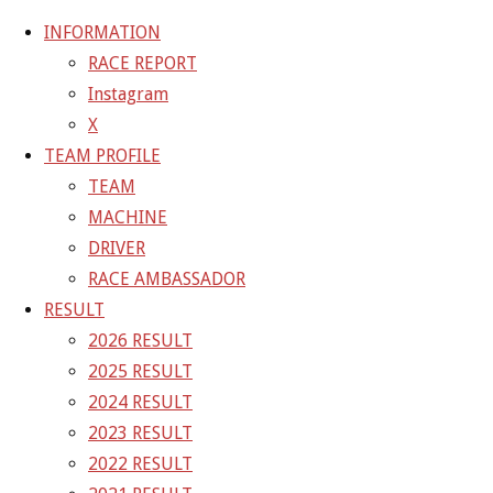
INFORMATION
RACE REPORT
Instagram
コ
X
ン
ホ
GALLERY
【ギャラリー】SUPER GT 2021 RD.8 FUJI 10
TEAM PROFILE
テ
ー
号車 GAINER TANAX WITH IMPUL GT-R
09-3
TEAM
ン
ム
MACHINE
ツ
09-3
DRIVER
へ
RACE AMBASSADOR
ス
RESULT
フ
1500 × 1000
ピクセル
【ギャラリー】SUPER GT 2021
キ
2026 RESULT
ル
RD.8 FUJI 10号車 GAINER TANAX WITH IMPUL GT-R
ッ
2025 RESULT
サ
プ
2024 RESULT
イ
前の画像
2023 RESULT
ズ
次の画像
2022 RESULT
GAINER Inc.