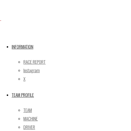
Facebook
X
INFORMATION
RACE REPORT
Post calendar
Instagram
2026年8月
X
月
火
水
木
金
土
日
TEAM PROFILE
1
2
3
4
5
6
7
8
9
TEAM
10
11
12
13
14
15
16
MACHINE
17
18
19
20
21
22
23
DRIVER