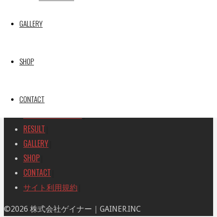
SEARCH
検
GALLERY
検
索
索
TOP
|
対
RACE REPORT
|
象:
SHOP
TEAM
|
MACHINE
|
CONTACT
DRIVER
|
RACE AMBASSADOR
|
RESULT
|
GALLERY
|
SHOP
|
CONTACT
|
サイト利用規約
|
ト
©2026 株式会社ゲイナー｜GAINER.INC