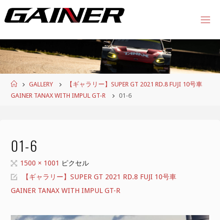
コ
ン
テ
ン
ツ
へ
ス
ホ
GALLERY
【ギャラリー】SUPER GT 2021 RD.8 FUJI 10号車
キ
ー
GAINER TANAX WITH IMPUL GT-R
01-6
ッ
ム
プ
01-6
フ
1500 × 1001
ピクセル
ル
【ギャラリー】SUPER GT 2021 RD.8 FUJI 10号車
サ
GAINER TANAX WITH IMPUL GT-R
イ
ズ