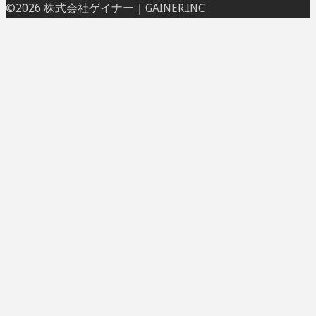
ト
©2026 株式会社ゲイナー｜GAINER.INC
ッ
プ
に
戻
る