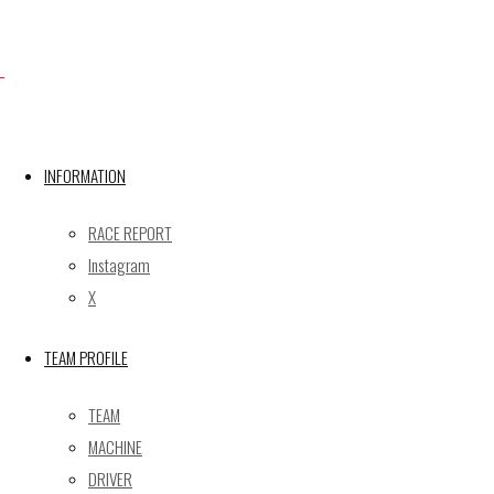
Facebook
INFORMATION
X
RACE REPORT
Instagram
Post calendar
X
2026年8月
月
火
水
木
金
土
日
TEAM PROFILE
1
2
TEAM
3
4
5
6
7
8
9
MACHINE
10
11
12
13
14
15
16
DRIVER
17
18
19
20
21
22
23