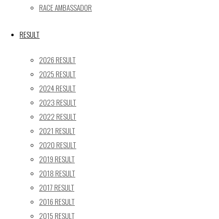
RACE AMBASSADOR
24
25
26
27
28
29
30
31
RESULT
« 5月
2026 RESULT
Recent posts
2025 RESULT
2024 RESULT
【レポート】2026 SUPER GT RD.4 FUJI 11号車 GAINER
2023 RESULT
TANAX Z
【ギャラリー】2026 SUPER GT RD.4 FUJI 11号車
2022 RESULT
GAINER TANAX Z
2021 RESULT
【レポート】2026 SUPER GT RD.2 FUJI 11号車 GAINER
2020 RESULT
TANAX Z
2019 RESULT
【ギャラリー】2026 SUPER GT RD.2 FUJI 11号車
2018 RESULT
GAINER TANAX Z
2017 RESULT
【レポート】2026 SUPER GT RD.1 OKAYAMA 11号車
2016 RESULT
GAINER TANAX Z
2015 RESULT