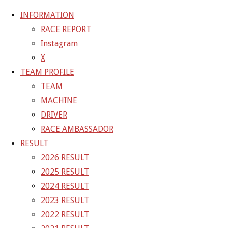
INFORMATION
RACE REPORT
Instagram
コ
X
ン
ホ
GALLERY
【ギャラリー】SUPER GT 2021 RD.6
TEAM PROFILE
テ
ー
AUTOPOLIS 11号車 GAINER TANAX GT-R
21-10-
TEAM
ン
ム
24_sgt_rd6_2706
MACHINE
ツ
DRIVER
へ
21-10-24_sgt_rd6_2706
RACE AMBASSADOR
ス
RESULT
キ
2026 RESULT
フ
1500 × 1000
ピクセル
【ギャラリー】SUPER GT 2021
ッ
2025 RESULT
ル
RD.6 AUTOPOLIS 11号車 GAINER TANAX GT-R
プ
2024 RESULT
サ
2023 RESULT
イ
前の画像
2022 RESULT
ズ
次の画像