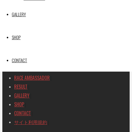
SEARCH
GALLERY
検
検
索
索
TOP
|
対
SHOP
RACE REPORT
|
象:
TEAM
|
MACHINE
CONTACT
|
DRIVER
|
RACE AMBASSADOR
|
RESULT
|
GALLERY
|
SHOP
|
CONTACT
|
サイト利用規約
|