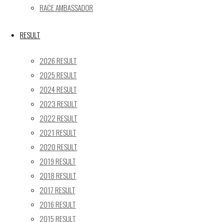
RACE AMBASSADOR
17
18
19
20
21
22
23
24
25
26
27
28
29
30
RESULT
31
2026 RESULT
« 5月
2025 RESULT
Recent posts
2024 RESULT
2023 RESULT
【レポート】2026 SUPER GT RD.4 FUJI 11号車 GAINER
TANAX Z
2022 RESULT
【ギャラリー】2026 SUPER GT RD.4 FUJI 11号車
2021 RESULT
GAINER TANAX Z
2020 RESULT
【レポート】2026 SUPER GT RD.2 FUJI 11号車 GAINER
2019 RESULT
TANAX Z
2018 RESULT
【ギャラリー】2026 SUPER GT RD.2 FUJI 11号車
2017 RESULT
GAINER TANAX Z
2016 RESULT
【レポート】2026 SUPER GT RD.1 OKAYAMA 11号車
2015 RESULT