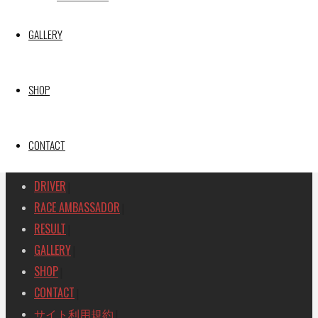
GAINER TANAX Z
GALLERY
SEARCH
検
検
索
SHOP
索
TOP
|
対
RACE REPORT
|
象:
TEAM
CONTACT
|
MACHINE
|
DRIVER
|
RACE AMBASSADOR
|
RESULT
|
GALLERY
|
SHOP
|
CONTACT
|
サイト利用規約
|