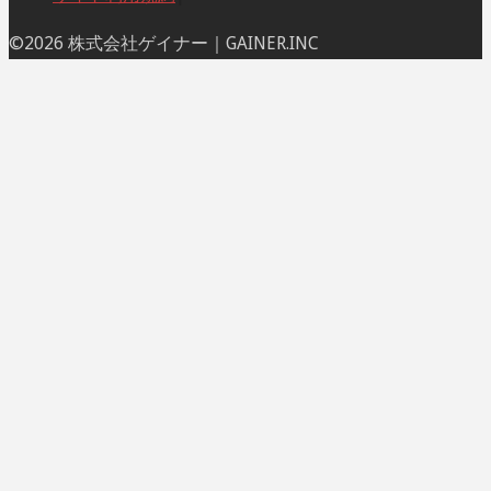
ト
©2026 株式会社ゲイナー｜GAINER.INC
ッ
プ
に
戻
る