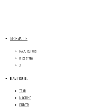
Facebook
INFORMATION
X
RACE REPORT
Instagram
X
Post calendar
2026年8月
TEAM PROFILE
月
火
水
木
金
土
日
TEAM
1
2
MACHINE
3
4
5
6
7
8
9
DRIVER
10
11
12
13
14
15
16