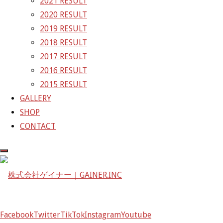
2021 RESULT
次の画像
2020 RESULT
GAINER Inc.
2019 RESULT
2018 RESULT
株式会社ゲイナー
2017 RESULT
〒601-1251
2016 RESULT
京都府京都市左京区八瀬花尻町198-1
2015 RESULT
TEL：075-744-3367
GALLERY
FAX：075-744-3368
SHOP
mail@gainer.asia
CONTACT
Facebook
Twitter
TikTok
Instagram
Youtube