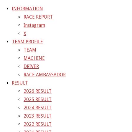
INFORMATION
RACE REPORT
Instagram
コ
X
ン
ホ
GALLERY
【ギャラリー】SUPER GT 2021 RD.6
TEAM PROFILE
テ
ー
AUTOPOLIS 10号車 GAINER TANAX WITH IMPUL GT-R
TEAM
ン
ム
21-10-24_sgt_rd6_2725
MACHINE
ツ
DRIVER
へ
21-10-24_sgt_rd6_2725
RACE AMBASSADOR
ス
RESULT
キ
2026 RESULT
フ
1500 × 1000
ピクセル
【ギャラリー】SUPER GT 2021
ッ
2025 RESULT
ル
RD.6 AUTOPOLIS 10号車 GAINER TANAX WITH IMPUL
プ
2024 RESULT
サ
GT-R
2023 RESULT
イ
2022 RESULT
ズ
前の画像