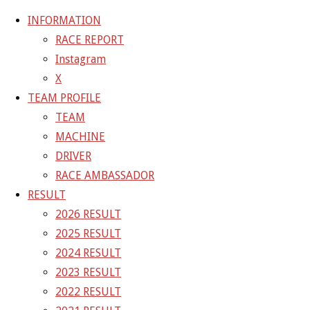
INFORMATION
RACE REPORT
Instagram
コ
X
ン
ホ
GALLERY
【ギャラリー】SUPER GT 2021 RD.6
TEAM PROFILE
テ
ー
AUTOPOLIS 10号車 GAINER TANAX WITH IMPUL GT-R
TEAM
ン
ム
21-10-23_sgt_rd6_2146
MACHINE
ツ
DRIVER
へ
21-10-23_sgt_rd6_2146
RACE AMBASSADOR
ス
RESULT
キ
2026 RESULT
フ
1500 × 1000
ピクセル
【ギャラリー】SUPER GT 2021
ッ
2025 RESULT
ル
RD.6 AUTOPOLIS 10号車 GAINER TANAX WITH IMPUL
プ
2024 RESULT
サ
GT-R
2023 RESULT
イ
2022 RESULT
ズ
前の画像