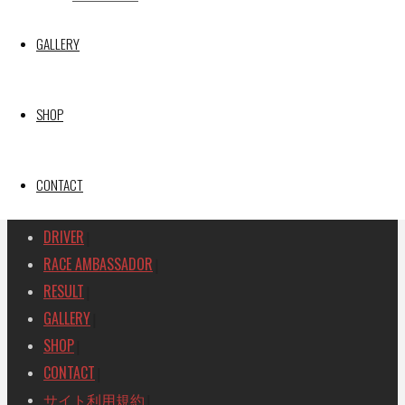
GAINER TANAX Z
GALLERY
SEARCH
検
検
索
SHOP
索
TOP
|
対
RACE REPORT
|
象:
TEAM
CONTACT
|
MACHINE
|
DRIVER
|
RACE AMBASSADOR
|
RESULT
|
GALLERY
|
SHOP
|
CONTACT
|
サイト利用規約
|