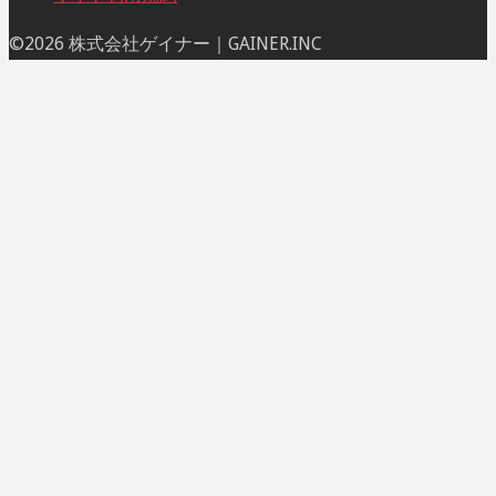
ト
©2026 株式会社ゲイナー｜GAINER.INC
ッ
プ
に
戻
る