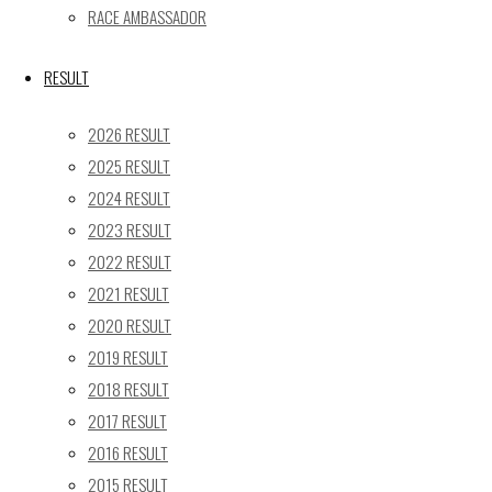
RACE AMBASSADOR
17
18
19
20
21
22
23
24
25
26
27
28
29
30
RESULT
31
2026 RESULT
« 5月
2025 RESULT
Recent posts
2024 RESULT
2023 RESULT
【レポート】2026 SUPER GT RD.4 FUJI 11号車 GAINER
TANAX Z
2022 RESULT
【ギャラリー】2026 SUPER GT RD.4 FUJI 11号車
2021 RESULT
GAINER TANAX Z
2020 RESULT
【レポート】2026 SUPER GT RD.2 FUJI 11号車 GAINER
2019 RESULT
TANAX Z
2018 RESULT
【ギャラリー】2026 SUPER GT RD.2 FUJI 11号車
2017 RESULT
GAINER TANAX Z
2016 RESULT
【レポート】2026 SUPER GT RD.1 OKAYAMA 11号車
2015 RESULT