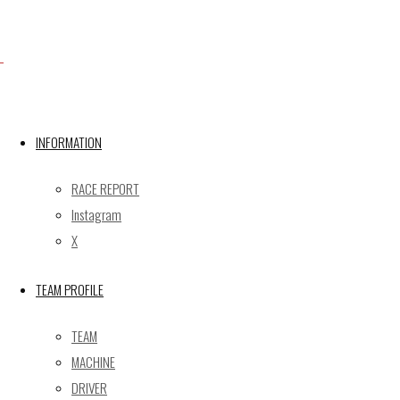
Facebook
INFORMATION
X
RACE REPORT
Instagram
X
Post calendar
2026年8月
TEAM PROFILE
月
火
水
木
金
土
日
TEAM
1
2
MACHINE
3
4
5
6
7
8
9
DRIVER
10
11
12
13
14
15
16