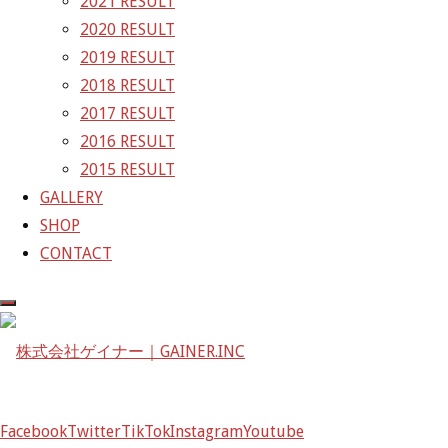
2021 RESULT
次の画像
2020 RESULT
GAINER Inc.
2019 RESULT
2018 RESULT
株式会社ゲイナー
2017 RESULT
〒601-1251
2016 RESULT
京都府京都市左京区八瀬花尻町198-1
2015 RESULT
TEL：075-744-3367
GALLERY
FAX：075-744-3368
SHOP
mail@gainer.asia
CONTACT
Facebook
Twitter
TikTok
Instagram
Youtube