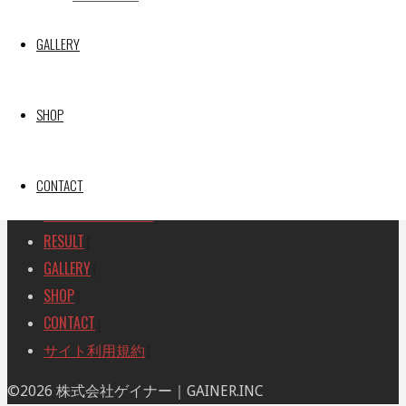
SEARCH
検
GALLERY
検
索
索
TOP
|
対
RACE REPORT
|
象:
SHOP
TEAM
|
MACHINE
|
CONTACT
DRIVER
|
RACE AMBASSADOR
|
RESULT
|
GALLERY
|
SHOP
|
CONTACT
|
サイト利用規約
|
ト
©2026 株式会社ゲイナー｜GAINER.INC