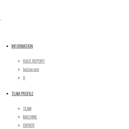
Facebook
X
INFORMATION
RACE REPORT
Post calendar
Instagram
2026年8月
X
月
火
水
木
金
土
日
TEAM PROFILE
1
2
3
4
5
6
7
8
9
TEAM
10
11
12
13
14
15
16
MACHINE
17
18
19
20
21
22
23
DRIVER