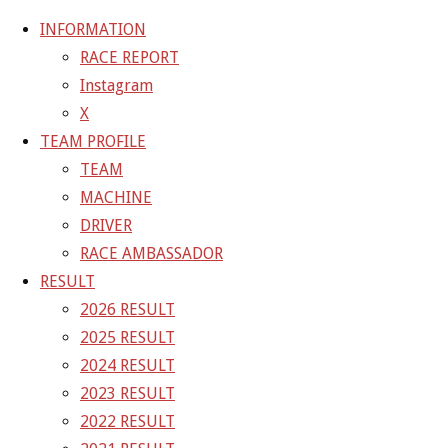
INFORMATION
RACE REPORT
Instagram
コ
X
ン
ホ
GALLERY
【ギャラリー】SUPER GT 2021 RD.5 SUGO
TEAM PROFILE
テ
ー
11号車 GAINER TANAX GT-R
21-09-10_sgt_rd5_0236
TEAM
ン
ム
MACHINE
ツ
21-09-10_sgt_rd5_0236
DRIVER
へ
RACE AMBASSADOR
ス
RESULT
フ
1500 × 1001
ピクセル
【ギャラリー】SUPER GT 2021
キ
2026 RESULT
ル
RD.5 SUGO 11号車 GAINER TANAX GT-R
ッ
2025 RESULT
サ
プ
2024 RESULT
イ
前の画像
2023 RESULT
ズ
次の画像
2022 RESULT
GAINER Inc.