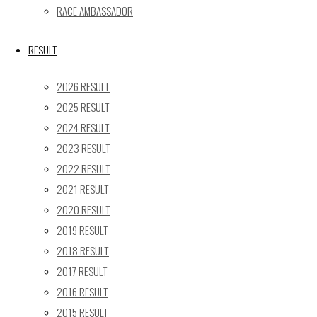
24
25
26
27
28
29
30
RACE AMBASSADOR
31
« 5月
RESULT
Recent posts
2026 RESULT
2025 RESULT
【レポート】2026 SUPER GT RD.4 FUJI 11号車 GAINER
2024 RESULT
TANAX Z
2023 RESULT
【ギャラリー】2026 SUPER GT RD.4 FUJI 11号車
GAINER TANAX Z
2022 RESULT
【レポート】2026 SUPER GT RD.2 FUJI 11号車 GAINER
2021 RESULT
TANAX Z
2020 RESULT
【ギャラリー】2026 SUPER GT RD.2 FUJI 11号車
2019 RESULT
GAINER TANAX Z
2018 RESULT
【レポート】2026 SUPER GT RD.1 OKAYAMA 11号車
2017 RESULT
GAINER TANAX Z
2016 RESULT
2015 RESULT