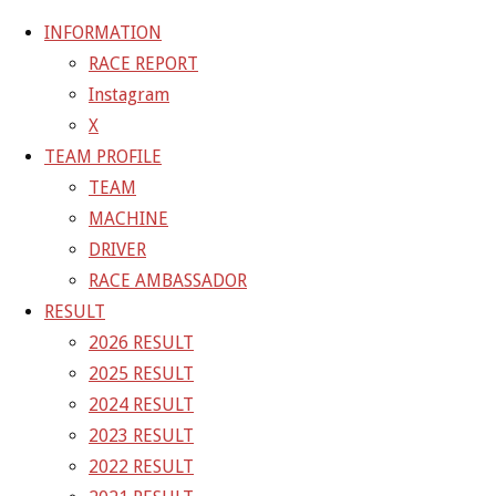
INFORMATION
RACE REPORT
Instagram
コ
X
ン
ホ
GALLERY
【ギャラリー】SUPER GT 2021 RD.5
TEAM PROFILE
テ
ー
TEAM
ン
ム
21-09-12_sgt_rd5_5046
MACHINE
ツ
DRIVER
へ
RACE AMBASSADOR
フ
1500 × 1000
ピクセル
【ギャラリー】SUPER GT
ス
RESULT
ル
キ
2026 RESULT
サ
前の画像
ッ
2025 RESULT
イ
次の画像
プ
2024 RESULT
ズ
GAINER Inc.
2023 RESULT
2022 RESULT
株式会社ゲイナー