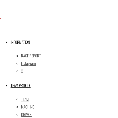
X
INFORMATION
Post calendar
2026年8月
RACE REPORT
月
火
水
木
金
土
日
Instagram
X
1
2
3
4
5
6
7
8
9
TEAM PROFILE
10
11
12
13
14
15
16
17
18
19
20
21
22
23
TEAM
24
25
26
27
28
29
30
MACHINE
31
DRIVER