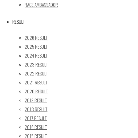
« 5月
RACE AMBASSADOR
Recent posts
RESULT
【レポート】2026 SUPER GT RD.4 FUJI 11号車 GAINER 
2026 RESULT
【ギャラリー】2026 SUPER GT RD.4 FUJI 11号車 GAINER
2025 RESULT
【レポート】2026 SUPER GT RD.2 FUJI 11号車 GAINER 
2024 RESULT
【ギャラリー】2026 SUPER GT RD.2 FUJI 11号車 GAINER
2023 RESULT
【レポート】2026 SUPER GT RD.1 OKAYAMA 11号車 GAI
2022 RESULT
SEARCH
2021 RESULT
検
2020 RESULT
検
索
2019 RESULT
索
TOP
|
対
2018 RESULT
RACE REPORT
|
象:
2017 RESULT
TEAM
|
2016 RESULT
MACHINE
|
2015 RESULT