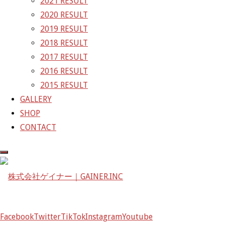
2021 RESULT
〒601-1251
2020 RESULT
京都府京都市左京区八瀬花尻町198-1
2019 RESULT
TEL：075-744-3367
2018 RESULT
FAX：075-744-3368
2017 RESULT
mail@gainer.asia
2016 RESULT
2015 RESULT
GALLERY
SHOP
CONTACT
Facebook
Twitter
TikTok
Instagram
Youtube
Facebook