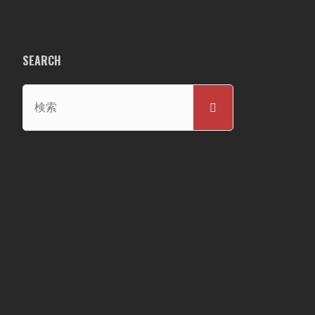
SEARCH
検
検
索
索
対
象: