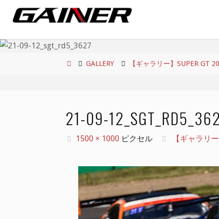
コ
ン
テ
ン
ツ
ホ
GALLERY
【ギャラリー】SUPER GT 2021 
へ
ー
ス
ム
キ
21-09-12_SGT_RD5_36
ッ
プ
フ
1500 × 1000
ピクセル
【ギャラリー】SUP
ル
サ
イ
ズ