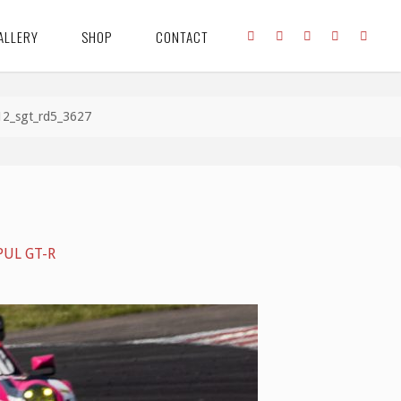
ALLERY
SHOP
CONTACT
12_sgt_rd5_3627
UL GT-R