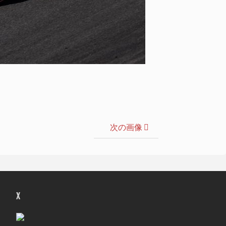
次の画像
X