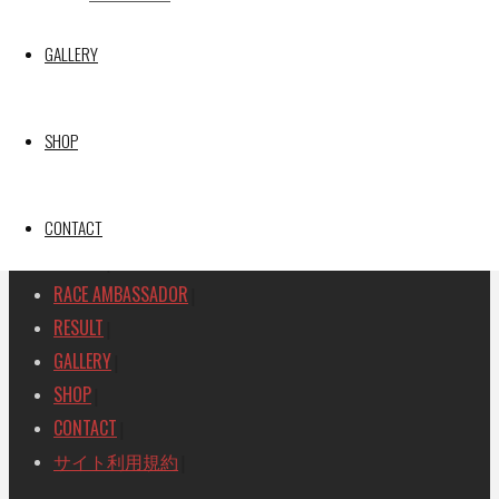
SEARCH
GALLERY
検
検
索
索
TOP
|
対
SHOP
RACE REPORT
|
象:
TEAM
|
MACHINE
CONTACT
|
DRIVER
|
RACE AMBASSADOR
|
RESULT
|
GALLERY
|
SHOP
|
CONTACT
|
サイト利用規約
|