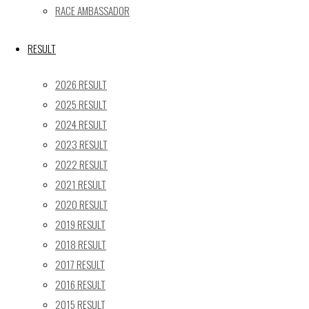
RACE AMBASSADOR
24
25
26
27
28
29
30
31
RESULT
« 5月
2026 RESULT
Recent posts
2025 RESULT
2024 RESULT
【レポート】2026 SUPER GT RD.4 FUJI 11号車 GAINER
2023 RESULT
TANAX Z
【ギャラリー】2026 SUPER GT RD.4 FUJI 11号車
2022 RESULT
GAINER TANAX Z
2021 RESULT
【レポート】2026 SUPER GT RD.2 FUJI 11号車 GAINER
2020 RESULT
TANAX Z
2019 RESULT
【ギャラリー】2026 SUPER GT RD.2 FUJI 11号車
2018 RESULT
GAINER TANAX Z
2017 RESULT
【レポート】2026 SUPER GT RD.1 OKAYAMA 11号車
2016 RESULT
GAINER TANAX Z
2015 RESULT