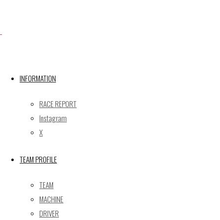
Facebook
INFORMATION
X
RACE REPORT
Instagram
Post calendar
X
2026年8月
月
火
水
木
金
土
日
TEAM PROFILE
1
2
TEAM
3
4
5
6
7
8
9
MACHINE
10
11
12
13
14
15
16
DRIVER
17
18
19
20
21
22
23