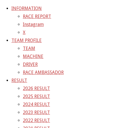
INFORMATION
RACE REPORT
Instagram
コ
X
ン
ホ
GALLERY
【ギャラリー】SUPER GT 2021 RD.5 SUGO
TEAM PROFILE
テ
ー
10号車 GAINER TANAX WITH IMPUL GT-R
21-09-
TEAM
ン
ム
11_sgt_rd5_2337
MACHINE
ツ
DRIVER
へ
21-09-11_sgt_rd5_2337
RACE AMBASSADOR
ス
RESULT
キ
2026 RESULT
フ
1500 × 1000
ピクセル
【ギャラリー】SUPER GT 2021
ッ
2025 RESULT
ル
RD.5 SUGO 10号車 GAINER TANAX WITH IMPUL GT-R
プ
2024 RESULT
サ
2023 RESULT
イ
前の画像
2022 RESULT
ズ
次の画像