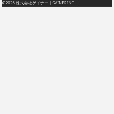
ト
©2026 株式会社ゲイナー｜GAINER.INC
ッ
プ
に
戻
る