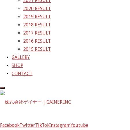
2021 RESULT
GAINER Inc.
2020 RESULT
2019 RESULT
株式会社ゲイナー
2018 RESULT
〒601-1251
2017 RESULT
京都府京都市左京区八瀬花尻町198-1
2016 RESULT
TEL：075-744-3367
2015 RESULT
FAX：075-744-3368
GALLERY
mail@gainer.asia
SHOP
CONTACT
Facebook
Twitter
TikTok
Instagram
Youtube