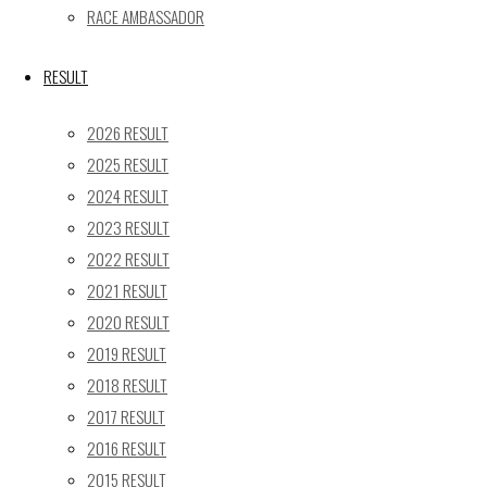
RACE AMBASSADOR
17
18
19
20
21
22
23
24
25
26
27
28
29
30
RESULT
31
2026 RESULT
« 5月
2025 RESULT
Recent posts
2024 RESULT
2023 RESULT
【レポート】2026 SUPER GT RD.4 FUJI 11号車 GAINER
TANAX Z
2022 RESULT
【ギャラリー】2026 SUPER GT RD.4 FUJI 11号車
2021 RESULT
GAINER TANAX Z
2020 RESULT
【レポート】2026 SUPER GT RD.2 FUJI 11号車 GAINER
2019 RESULT
TANAX Z
2018 RESULT
【ギャラリー】2026 SUPER GT RD.2 FUJI 11号車
2017 RESULT
GAINER TANAX Z
2016 RESULT
【レポート】2026 SUPER GT RD.1 OKAYAMA 11号車
2015 RESULT