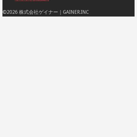
ト
©2026 株式会社ゲイナー｜GAINER.INC
ッ
プ
に
戻
る