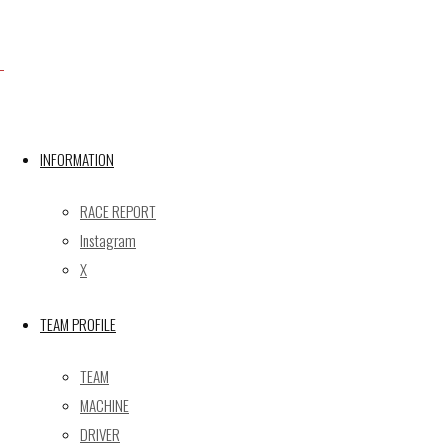
Facebook
INFORMATION
X
RACE REPORT
Instagram
X
Post calendar
2026年8月
TEAM PROFILE
月
火
水
木
金
土
日
TEAM
1
2
MACHINE
3
4
5
6
7
8
9
DRIVER
10
11
12
13
14
15
16