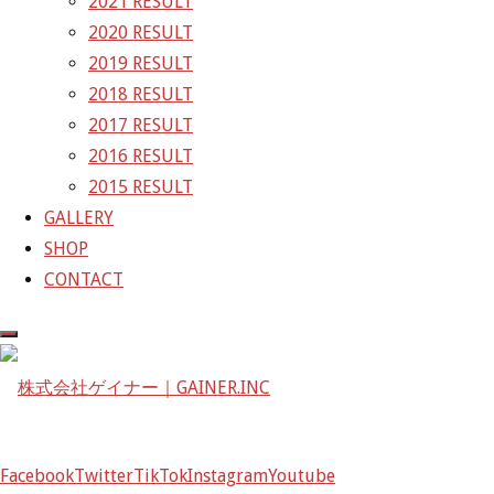
2021 RESULT
次の画像
2020 RESULT
GAINER Inc.
2019 RESULT
2018 RESULT
株式会社ゲイナー
2017 RESULT
〒601-1251
2016 RESULT
京都府京都市左京区八瀬花尻町198-1
2015 RESULT
TEL：075-744-3367
GALLERY
FAX：075-744-3368
SHOP
mail@gainer.asia
CONTACT
Facebook
Twitter
TikTok
Instagram
Youtube