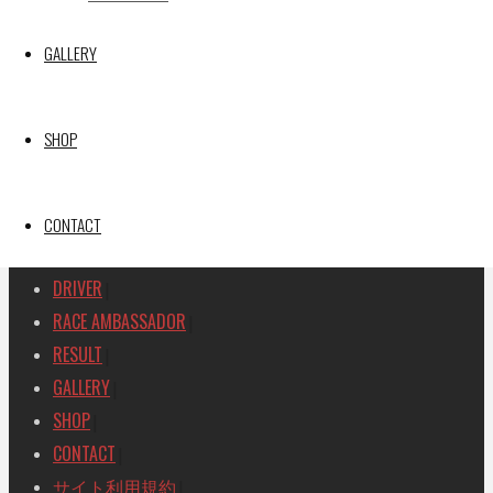
GAINER TANAX Z
GALLERY
SEARCH
検
検
索
SHOP
索
TOP
|
対
RACE REPORT
|
象:
TEAM
CONTACT
|
MACHINE
|
DRIVER
|
RACE AMBASSADOR
|
RESULT
|
GALLERY
|
SHOP
|
CONTACT
|
サイト利用規約
|