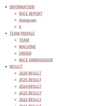
INFORMATION
RACE REPORT
Instagram
コ
X
ン
ホ
GALLERY
【ギャラリー】SUPER GT 2021 RD.3
TEAM PROFILE
テ
ー
SUZUKA 10号車 GAINER TANAX WITH IMPUL GT-R
TEAM
ン
ム
21-08-21_sgt_rd3_1593
MACHINE
ツ
DRIVER
へ
21-08-21_sgt_rd3_1593
RACE AMBASSADOR
ス
RESULT
キ
2026 RESULT
フ
4800 × 3200
ピクセル
【ギャラリー】SUPER GT 2021
ッ
2025 RESULT
ル
RD.3 SUZUKA 10号車 GAINER TANAX WITH IMPUL
プ
2024 RESULT
サ
GT-R
2023 RESULT
イ
2022 RESULT
ズ
前の画像