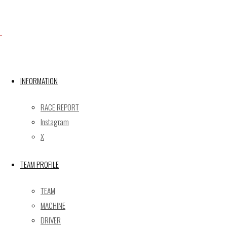
Facebook
INFORMATION
X
RACE REPORT
Instagram
Post calendar
X
2026年8月
月
火
水
木
金
土
日
TEAM PROFILE
1
2
TEAM
3
4
5
6
7
8
9
MACHINE
10
11
12
13
14
15
16
DRIVER
17
18
19
20
21
22
23