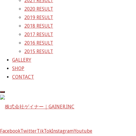
2021 RESULT
GAINER Inc.
2020 RESULT
2019 RESULT
株式会社ゲイナー
2018 RESULT
〒601-1251
2017 RESULT
京都府京都市左京区八瀬花尻町198-1
2016 RESULT
TEL：075-744-3367
2015 RESULT
FAX：075-744-3368
GALLERY
mail@gainer.asia
SHOP
CONTACT
Facebook
Twitter
TikTok
Instagram
Youtube