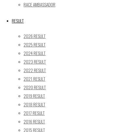
RACE AMBASSADOR
24
25
26
27
28
29
30
31
RESULT
« 5月
2026 RESULT
Recent posts
2025 RESULT
2024 RESULT
【レポート】2026 SUPER GT RD.4 FUJI 11号車 GAINER
2023 RESULT
TANAX Z
【ギャラリー】2026 SUPER GT RD.4 FUJI 11号車
2022 RESULT
GAINER TANAX Z
2021 RESULT
【レポート】2026 SUPER GT RD.2 FUJI 11号車 GAINER
2020 RESULT
TANAX Z
2019 RESULT
【ギャラリー】2026 SUPER GT RD.2 FUJI 11号車
2018 RESULT
GAINER TANAX Z
2017 RESULT
【レポート】2026 SUPER GT RD.1 OKAYAMA 11号車
2016 RESULT
GAINER TANAX Z
2015 RESULT