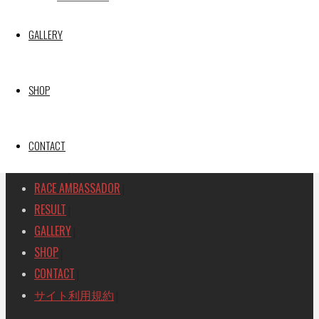
SEARCH
GALLERY
検
検
索
索
TOP
|
対
SHOP
RACE REPORT
|
象:
TEAM
|
MACHINE
CONTACT
|
DRIVER
|
RACE AMBASSADOR
|
RESULT
|
GALLERY
|
SHOP
|
CONTACT
|
サイト利用規約
|