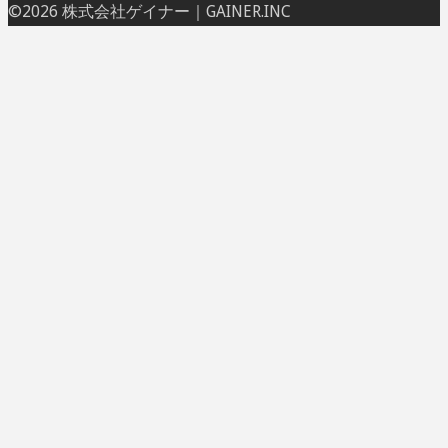
ト
©2026 株式会社ゲイナー｜GAINER.INC
ッ
プ
に
戻
る