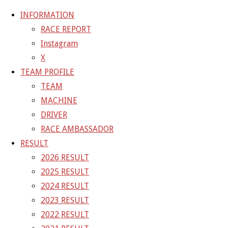
INFORMATION
RACE REPORT
Instagram
コ
X
ン
ホ
GALLERY
【ギャラリー】SUPER GT 2021 RD.4
TEAM PROFILE
テ
ー
MOTEGI 11号車 GAINER TANAX GT-R
21-07-
TEAM
ン
ム
18_sgt_rd4_0407
MACHINE
ツ
DRIVER
へ
21-07-18_sgt_rd4_0407
RACE AMBASSADOR
ス
RESULT
キ
2026 RESULT
フ
4800 × 3202
ピクセル
【ギャラリー】SUPER GT 2021
ッ
2025 RESULT
ル
RD.4 MOTEGI 11号車 GAINER TANAX GT-R
プ
2024 RESULT
サ
2023 RESULT
イ
前の画像
2022 RESULT
ズ
次の画像