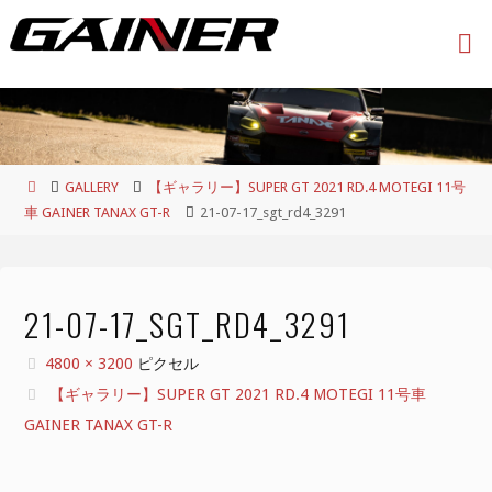
コ
ン
テ
ン
ツ
へ
ス
ホ
GALLERY
【ギャラリー】SUPER GT 2021 RD.4 MOTEGI 11号
キ
ー
車 GAINER TANAX GT-R
21-07-17_sgt_rd4_3291
ッ
ム
プ
21-07-17_SGT_RD4_3291
フ
4800 × 3200
ピクセル
ル
【ギャラリー】SUPER GT 2021 RD.4 MOTEGI 11号車
サ
GAINER TANAX GT-R
イ
ズ