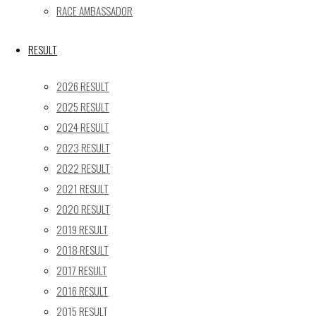
« 5月
RACE AMBASSADOR
Recent posts
RESULT
【レポート】2026 SUPER GT RD.4 FUJI 11号車 GAINER 
2026 RESULT
【ギャラリー】2026 SUPER GT RD.4 FUJI 11号車 GAINER
2025 RESULT
【レポート】2026 SUPER GT RD.2 FUJI 11号車 GAINER 
2024 RESULT
【ギャラリー】2026 SUPER GT RD.2 FUJI 11号車 GAINER
2023 RESULT
【レポート】2026 SUPER GT RD.1 OKAYAMA 11号車 GAI
2022 RESULT
SEARCH
2021 RESULT
検
2020 RESULT
検
索
2019 RESULT
索
TOP
|
対
2018 RESULT
RACE REPORT
|
象:
2017 RESULT
TEAM
|
2016 RESULT
MACHINE
|
2015 RESULT