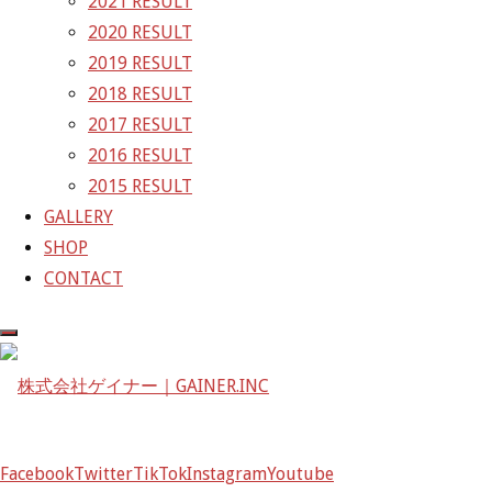
2021 RESULT
〒601-1251
2020 RESULT
京都府京都市左京区八瀬花尻町198-1
2019 RESULT
TEL：075-744-3367
2018 RESULT
FAX：075-744-3368
2017 RESULT
mail@gainer.asia
2016 RESULT
2015 RESULT
GALLERY
SHOP
CONTACT
Facebook
Twitter
TikTok
Instagram
Youtube
Facebook