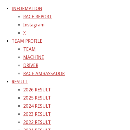
INFORMATION
RACE REPORT
Instagram
コ
X
ン
ホ
GALLERY
【ギャラリー】SUPER GT 2021 RD.4
TEAM PROFILE
テ
ー
TEAM
ン
ム
21-07-18_sgt_rd4_0869
MACHINE
ツ
DRIVER
へ
RACE AMBASSADOR
フ
4800 × 3200
ピクセル
【ギャラリー】SUPER GT
ス
RESULT
ル
キ
2026 RESULT
サ
前の画像
ッ
2025 RESULT
イ
次の画像
プ
2024 RESULT
ズ
GAINER Inc.
2023 RESULT
2022 RESULT
株式会社ゲイナー