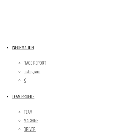
X
INFORMATION
Post calendar
2026年8月
RACE REPORT
月
火
水
木
金
土
日
Instagram
X
1
2
3
4
5
6
7
8
9
TEAM PROFILE
10
11
12
13
14
15
16
17
18
19
20
21
22
23
TEAM
24
25
26
27
28
29
30
MACHINE
31
DRIVER