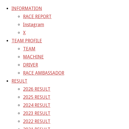
INFORMATION
RACE REPORT
Instagram
コ
X
ン
ホ
GALLERY
【ギャラリー】SUPER GT 2021 RD.4
TEAM PROFILE
テ
ー
TEAM
ン
ム
21-07-18_sgt_rd4_0208
MACHINE
ツ
DRIVER
へ
RACE AMBASSADOR
フ
4800 × 3200
ピクセル
【ギャラリー】SUPER GT
ス
RESULT
ル
キ
2026 RESULT
サ
前の画像
ッ
2025 RESULT
イ
次の画像
プ
2024 RESULT
ズ
GAINER Inc.
2023 RESULT
2022 RESULT
株式会社ゲイナー