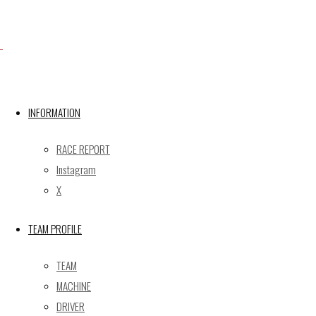
X
INFORMATION
Post calendar
2026年8月
RACE REPORT
月
火
水
木
金
土
日
Instagram
X
1
2
3
4
5
6
7
8
9
TEAM PROFILE
10
11
12
13
14
15
16
17
18
19
20
21
22
23
TEAM
24
25
26
27
28
29
30
MACHINE
31
DRIVER