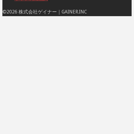
ト
©2026 株式会社ゲイナー｜GAINER.INC
ッ
プ
に
戻
る