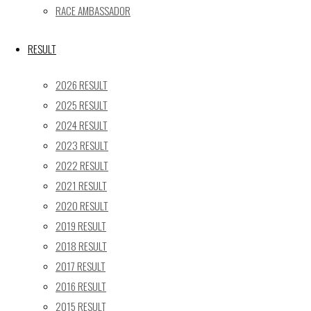
RACE AMBASSADOR
17
18
19
20
21
22
23
24
25
26
27
28
29
30
RESULT
31
2026 RESULT
« 5月
2025 RESULT
Recent posts
2024 RESULT
2023 RESULT
【レポート】2026 SUPER GT RD.4 FUJI 11号車 GAINER
TANAX Z
2022 RESULT
【ギャラリー】2026 SUPER GT RD.4 FUJI 11号車
2021 RESULT
GAINER TANAX Z
2020 RESULT
【レポート】2026 SUPER GT RD.2 FUJI 11号車 GAINER
2019 RESULT
TANAX Z
2018 RESULT
【ギャラリー】2026 SUPER GT RD.2 FUJI 11号車
2017 RESULT
GAINER TANAX Z
2016 RESULT
【レポート】2026 SUPER GT RD.1 OKAYAMA 11号車
2015 RESULT