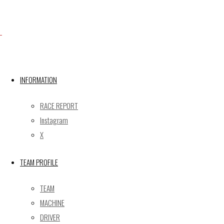
Facebook
INFORMATION
X
RACE REPORT
Instagram
X
Post calendar
2026年8月
TEAM PROFILE
月
火
水
木
金
土
日
TEAM
1
2
MACHINE
3
4
5
6
7
8
9
DRIVER
10
11
12
13
14
15
16