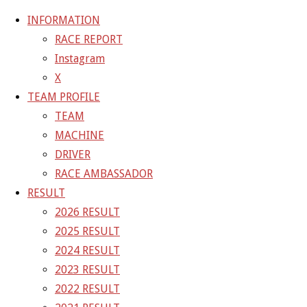
INFORMATION
RACE REPORT
Instagram
コ
X
ン
ホ
GALLERY
【ギャラリー】SUPER GT 2021 RD.4
TEAM PROFILE
テ
ー
MOTEGI 10号車 GAINER TANAX WITH IMPUL GT-R
TEAM
ン
ム
21-07-17_sgt_rd4_0321
MACHINE
ツ
DRIVER
へ
21-07-17_sgt_rd4_0321
RACE AMBASSADOR
ス
RESULT
キ
2026 RESULT
フ
4800 × 3202
ピクセル
【ギャラリー】SUPER GT 2021
ッ
2025 RESULT
ル
RD.4 MOTEGI 10号車 GAINER TANAX WITH IMPUL GT-
プ
2024 RESULT
サ
R
2023 RESULT
イ
2022 RESULT
ズ
前の画像