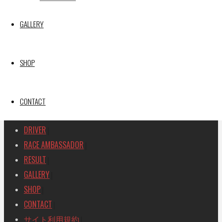
GAINER TANAX Z
GALLERY
SEARCH
検
検
索
SHOP
索
TOP
|
対
RACE REPORT
|
象:
TEAM
CONTACT
|
MACHINE
|
DRIVER
|
RACE AMBASSADOR
|
RESULT
|
GALLERY
|
SHOP
|
CONTACT
|
サイト利用規約
|