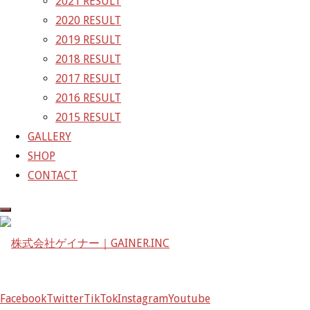
2021 RESULT
次の画像
2020 RESULT
GAINER Inc.
2019 RESULT
2018 RESULT
株式会社ゲイナー
2017 RESULT
〒601-1251
2016 RESULT
京都府京都市左京区八瀬花尻町198-1
2015 RESULT
TEL：075-744-3367
GALLERY
FAX：075-744-3368
SHOP
mail@gainer.asia
CONTACT
Facebook
Twitter
TikTok
Instagram
Youtube