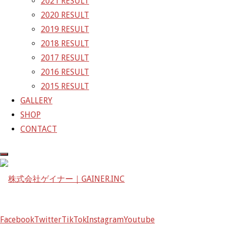
2021 RESULT
株式会社ゲイナー
2020 RESULT
〒601-1251
2019 RESULT
京都府京都市左京区八瀬花尻町198-1
2018 RESULT
TEL：075-744-3367
2017 RESULT
FAX：075-744-3368
2016 RESULT
mail@gainer.asia
2015 RESULT
GALLERY
SHOP
CONTACT
Facebook
Twitter
TikTok
Instagram
Youtube