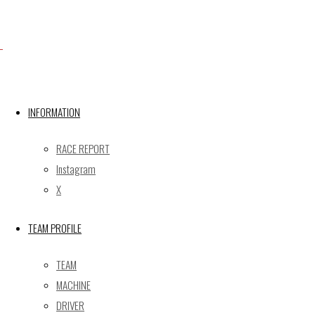
Facebook
X
INFORMATION
Post calendar
RACE REPORT
2026年8月
Instagram
月
火
水
木
金
土
日
X
1
2
TEAM PROFILE
3
4
5
6
7
8
9
10
11
12
13
14
15
16
TEAM
17
18
19
20
21
22
23
MACHINE
24
25
26
27
28
29
30
DRIVER