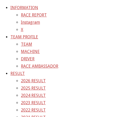
INFORMATION
RACE REPORT
Instagram
コ
X
ン
ホ
GALLERY
【ギャラリー】SUPER GT 2021 RD.2 FUJI 11
TEAM PROFILE
テ
ー
号車 GAINER TANAX GT-R
21-05-04_sgt_rd2_6158
TEAM
ン
ム
MACHINE
ツ
21-05-04_sgt_rd2_6158
DRIVER
へ
RACE AMBASSADOR
ス
RESULT
フ
2000 × 1333
ピクセル
【ギャラリー】SUPER GT 2021
キ
2026 RESULT
ル
RD.2 FUJI 11号車 GAINER TANAX GT-R
ッ
2025 RESULT
サ
プ
2024 RESULT
イ
前の画像
2023 RESULT
ズ
GAINER Inc.
2022 RESULT