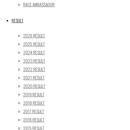
31
RACE AMBASSADOR
« 5月
RESULT
Recent posts
2026 RESULT
【レポート】2026 SUPER GT RD.4 FUJI 11号車 GAINER
2025 RESULT
TANAX Z
2024 RESULT
【ギャラリー】2026 SUPER GT RD.4 FUJI 11号車
2023 RESULT
GAINER TANAX Z
【レポート】2026 SUPER GT RD.2 FUJI 11号車 GAINER
2022 RESULT
TANAX Z
2021 RESULT
【ギャラリー】2026 SUPER GT RD.2 FUJI 11号車
2020 RESULT
GAINER TANAX Z
2019 RESULT
【レポート】2026 SUPER GT RD.1 OKAYAMA 11号車
2018 RESULT
GAINER TANAX Z
2017 RESULT
2016 RESULT
SEARCH
2015 RESULT