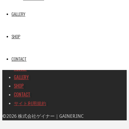
検
検
索
GALLERY
索
TOP
|
対
RACE REPORT
|
象:
TEAM
|
SHOP
MACHINE
|
DRIVER
|
CONTACT
RACE AMBASSADOR
|
RESULT
|
GALLERY
|
SHOP
|
CONTACT
|
サイト利用規約
|
ト
©2026 株式会社ゲイナー｜GAINER.INC
ッ