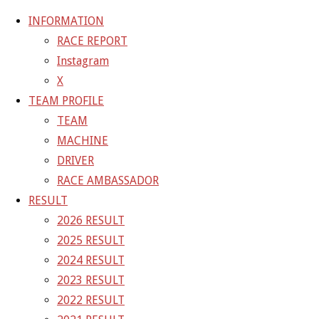
INFORMATION
RACE REPORT
Instagram
コ
X
ン
ホ
GALLERY
【ギャラリー】SUPER GT 2021 RD.2 FUJI 11
TEAM PROFILE
テ
ー
号車 GAINER TANAX GT-R
21-05-03_sgt_rd2_3795
TEAM
ン
ム
MACHINE
ツ
21-05-03_sgt_rd2_3795
DRIVER
へ
RACE AMBASSADOR
ス
RESULT
フ
2000 × 1333
ピクセル
【ギャラリー】SUPER GT 2021
キ
2026 RESULT
ル
RD.2 FUJI 11号車 GAINER TANAX GT-R
ッ
2025 RESULT
サ
プ
2024 RESULT
イ
前の画像
2023 RESULT
ズ
次の画像
2022 RESULT
GAINER Inc.