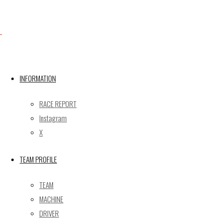
Facebook
X
INFORMATION
RACE REPORT
Post calendar
Instagram
2026年8月
X
月
火
水
木
金
土
日
TEAM PROFILE
1
2
3
4
5
6
7
8
9
TEAM
10
11
12
13
14
15
16
MACHINE
17
18
19
20
21
22
23
DRIVER