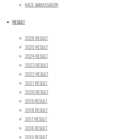
24
25
26
27
28
29
30
RACE AMBASSADOR
31
« 5月
RESULT
Recent posts
2026 RESULT
2025 RESULT
【レポート】2026 SUPER GT RD.4 FUJI 11号車 GAINER
2024 RESULT
TANAX Z
2023 RESULT
【ギャラリー】2026 SUPER GT RD.4 FUJI 11号車
GAINER TANAX Z
2022 RESULT
【レポート】2026 SUPER GT RD.2 FUJI 11号車 GAINER
2021 RESULT
TANAX Z
2020 RESULT
【ギャラリー】2026 SUPER GT RD.2 FUJI 11号車
2019 RESULT
GAINER TANAX Z
2018 RESULT
【レポート】2026 SUPER GT RD.1 OKAYAMA 11号車
2017 RESULT
GAINER TANAX Z
2016 RESULT
2015 RESULT