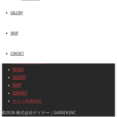
SEARCH
検
GALLERY
検
索
索
TOP
|
対
RACE REPORT
|
象:
SHOP
TEAM
|
MACHINE
|
CONTACT
DRIVER
|
RACE AMBASSADOR
|
RESULT
|
GALLERY
|
SHOP
|
CONTACT
|
サイト利用規約
|
ト
©2026 株式会社ゲイナー｜GAINER.INC