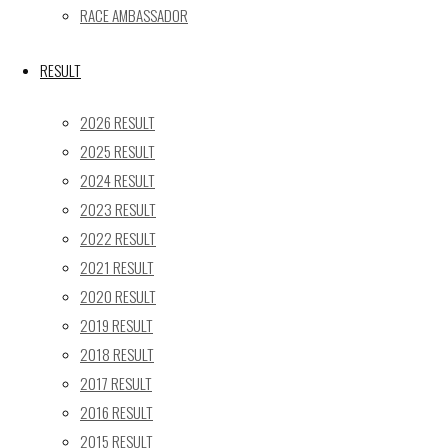
« 5月
RACE AMBASSADOR
Recent posts
RESULT
【レポート】2026 SUPER GT RD.4 FUJI 11号車 GAINER 
2026 RESULT
【ギャラリー】2026 SUPER GT RD.4 FUJI 11号車 GAINER
2025 RESULT
【レポート】2026 SUPER GT RD.2 FUJI 11号車 GAINER 
2024 RESULT
【ギャラリー】2026 SUPER GT RD.2 FUJI 11号車 GAINER
2023 RESULT
【レポート】2026 SUPER GT RD.1 OKAYAMA 11号車 GAI
2022 RESULT
SEARCH
2021 RESULT
検
2020 RESULT
検
索
2019 RESULT
索
TOP
|
対
2018 RESULT
RACE REPORT
|
象:
2017 RESULT
TEAM
|
2016 RESULT
MACHINE
|
2015 RESULT