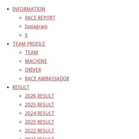
INFORMATION
RACE REPORT
Instagram
コ
X
ン
ホ
GALLERY
【ギャラリー】SUPER GT 2021 RD.2
TEAM PROFILE
テ
ー
TEAM
ン
ム
21-05-04_sgt_rd2_5148
MACHINE
ツ
DRIVER
へ
RACE AMBASSADOR
フ
2000 × 1333
ピクセル
【ギャラリー】SUPER GT
ス
RESULT
ル
キ
2026 RESULT
サ
前の画像
ッ
2025 RESULT
イ
次の画像
プ
2024 RESULT
ズ
GAINER Inc.
2023 RESULT
2022 RESULT
株式会社ゲイナー