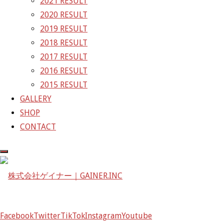
2021 RESULT
〒601-1251
2020 RESULT
京都府京都市左京区八瀬花尻町198-1
2019 RESULT
TEL：075-744-3367
2018 RESULT
FAX：075-744-3368
2017 RESULT
mail@gainer.asia
2016 RESULT
2015 RESULT
GALLERY
SHOP
CONTACT
Facebook
Twitter
TikTok
Instagram
Youtube
Facebook