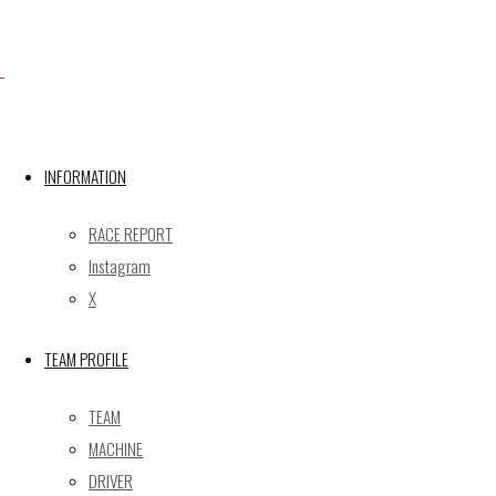
X
INFORMATION
Post calendar
2026年8月
RACE REPORT
月
火
水
木
金
土
日
Instagram
X
1
2
3
4
5
6
7
8
9
TEAM PROFILE
10
11
12
13
14
15
16
17
18
19
20
21
22
23
TEAM
24
25
26
27
28
29
30
MACHINE
31
DRIVER