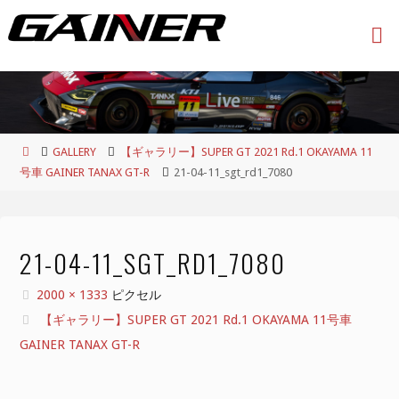
コ
ン
テ
ン
ツ
へ
ス
ホ
GALLERY
【ギャラリー】SUPER GT 2021 Rd.1 OKAYAMA 11
キ
ー
号車 GAINER TANAX GT-R
21-04-11_sgt_rd1_7080
ッ
ム
プ
21-04-11_SGT_RD1_7080
フ
2000 × 1333
ピクセル
ル
【ギャラリー】SUPER GT 2021 Rd.1 OKAYAMA 11号車
サ
GAINER TANAX GT-R
イ
ズ