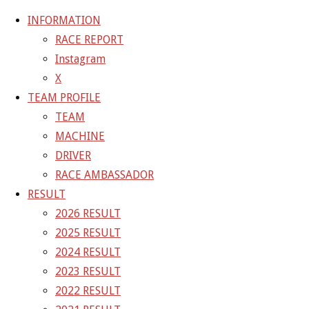
INFORMATION
RACE REPORT
Instagram
コ
X
ン
ホ
GALLERY
【ギャラリー】SUPER GT 2021 Rd.1
TEAM PROFILE
テ
ー
OKAYAMA 11号車 GAINER TANAX GT-R
21-04-
TEAM
ン
ム
11_sgt_rd1_2194
MACHINE
ツ
DRIVER
へ
21-04-11_sgt_rd1_2194
RACE AMBASSADOR
ス
RESULT
キ
2026 RESULT
フ
2000 × 1333
ピクセル
【ギャラリー】SUPER GT 2021
ッ
2025 RESULT
ル
Rd.1 OKAYAMA 11号車 GAINER TANAX GT-R
プ
2024 RESULT
サ
2023 RESULT
イ
前の画像
2022 RESULT
ズ
次の画像