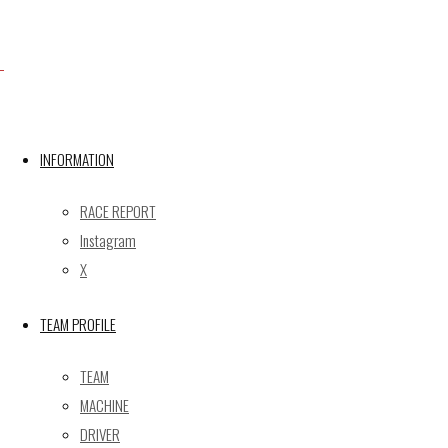
Facebook
INFORMATION
X
RACE REPORT
Instagram
Post calendar
X
2026年8月
月
火
水
木
金
土
日
TEAM PROFILE
1
2
TEAM
3
4
5
6
7
8
9
MACHINE
10
11
12
13
14
15
16
DRIVER
17
18
19
20
21
22
23