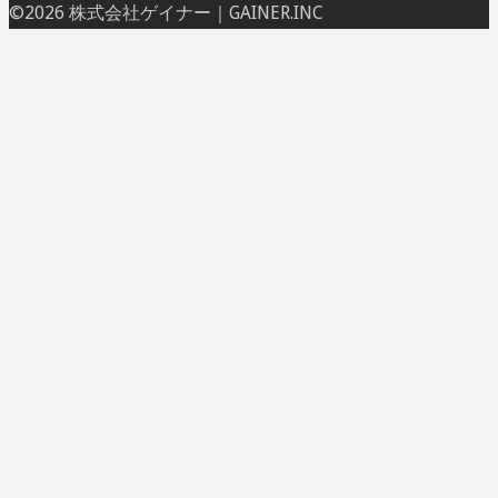
ト
©2026 株式会社ゲイナー｜GAINER.INC
ッ
プ
に
戻
る