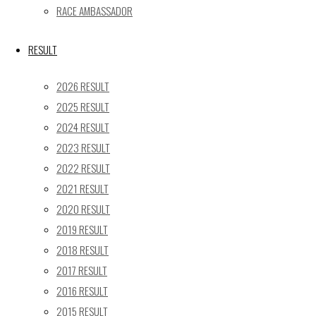
RACE AMBASSADOR
24
25
26
27
28
29
30
31
RESULT
« 5月
2026 RESULT
Recent posts
2025 RESULT
2024 RESULT
【レポート】2026 SUPER GT RD.4 FUJI 11号車 GAINER
2023 RESULT
TANAX Z
【ギャラリー】2026 SUPER GT RD.4 FUJI 11号車
2022 RESULT
GAINER TANAX Z
2021 RESULT
【レポート】2026 SUPER GT RD.2 FUJI 11号車 GAINER
2020 RESULT
TANAX Z
2019 RESULT
【ギャラリー】2026 SUPER GT RD.2 FUJI 11号車
2018 RESULT
GAINER TANAX Z
2017 RESULT
【レポート】2026 SUPER GT RD.1 OKAYAMA 11号車
2016 RESULT
GAINER TANAX Z
2015 RESULT