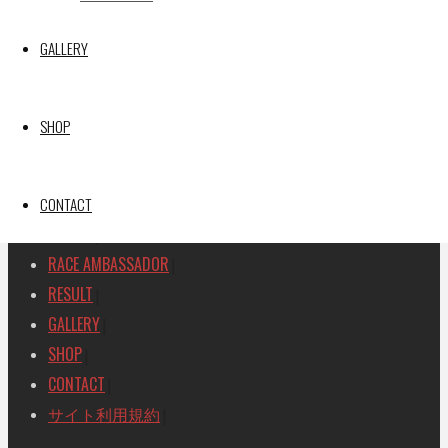
SEARCH
GALLERY
検
検
索
索
TOP
|
対
SHOP
RACE REPORT
|
象:
TEAM
|
MACHINE
CONTACT
|
DRIVER
|
RACE AMBASSADOR
|
RESULT
|
GALLERY
|
SHOP
|
CONTACT
|
サイト利用規約
|