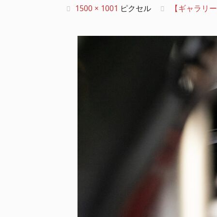
フ
1500 × 1001
ピクセル
【ギャラリー】SU
ル
サ
イ
ズ