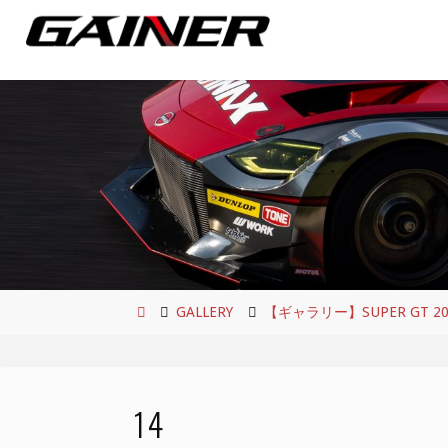
コ
ン
テ
ン
ツ
へ
ス
キ
ッ
プ
ホ
GALLERY
【ギャラリー】SUPER GT 2021
ー
ム
14