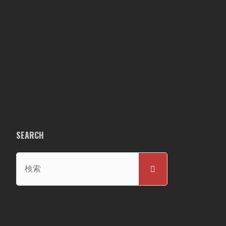
SEARCH
検
検
索
索
対
象: