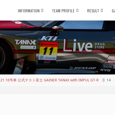
INFORMATION
TEAM PROFILE
RESULT
G
 10号車 公式テスト富士 GAINER TANAX with IMPUL GT-R
14