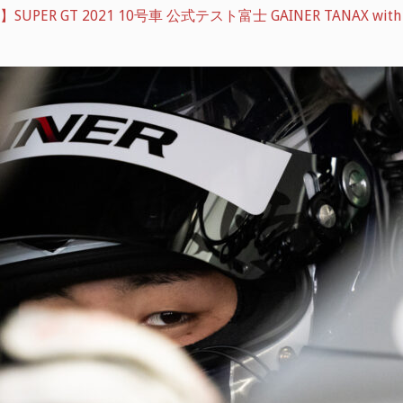
PER GT 2021 10号車 公式テスト富士 GAINER TANAX with I