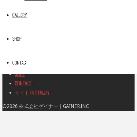
TOP
|
対
RACE REPORT
|
象:
GALLERY
TEAM
|
MACHINE
|
DRIVER
|
SHOP
RACE AMBASSADOR
|
RESULT
|
CONTACT
GALLERY
|
SHOP
|
CONTACT
|
サイト利用規約
|
ト
©2026 株式会社ゲイナー｜GAINER.INC
ッ
プ
に