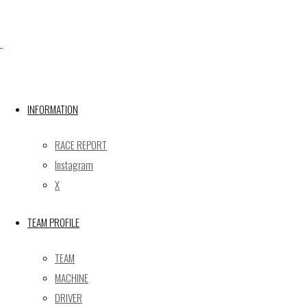
X
Post calendar
INFORMATION
2026年8月
月
火
水
木
金
土
日
RACE REPORT
Instagram
1
2
X
3
4
5
6
7
8
9
10
11
12
13
14
15
16
TEAM PROFILE
17
18
19
20
21
22
23
24
25
26
27
28
29
30
TEAM
31
MACHINE
« 5月
DRIVER