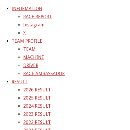
INFORMATION
RACE REPORT
Instagram
コ
X
ン
ホ
SPONSORS / PARTNERS
swans
TEAM PROFILE
テ
ー
TEAM
ン
ム
swans
MACHINE
ツ
DRIVER
へ
RACE AMBASSADOR
フ
252 × 84
ピクセル
SPONSORS / PARTNERS
ス
RESULT
ル
キ
2026 RESULT
サ
前の画像
ッ
2025 RESULT
イ
プ
GAINER Inc.
2024 RESULT
ズ
2023 RESULT
株式会社ゲイナー
2022 RESULT
〒601-1251