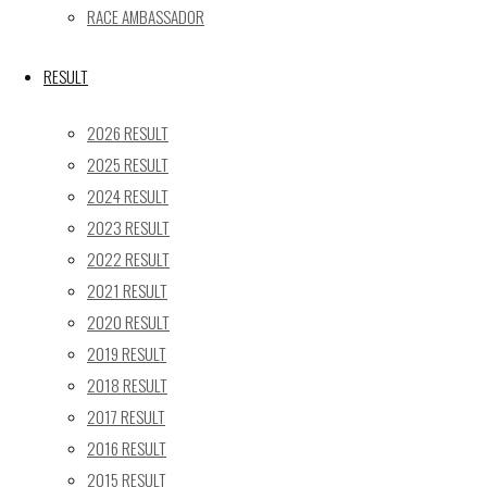
RACE AMBASSADOR
Recent posts
【レポート】2026 SUPER GT RD.4 FUJI 11号車 GAINER
RESULT
TANAX Z
2026 RESULT
【ギャラリー】2026 SUPER GT RD.4 FUJI 11号車
2025 RESULT
GAINER TANAX Z
2024 RESULT
【レポート】2026 SUPER GT RD.2 FUJI 11号車 GAINER
2023 RESULT
TANAX Z
【ギャラリー】2026 SUPER GT RD.2 FUJI 11号車
2022 RESULT
GAINER TANAX Z
2021 RESULT
【レポート】2026 SUPER GT RD.1 OKAYAMA 11号車
2020 RESULT
GAINER TANAX Z
2019 RESULT
2018 RESULT
SEARCH
2017 RESULT
検
2016 RESULT
検
索
2015 RESULT
索