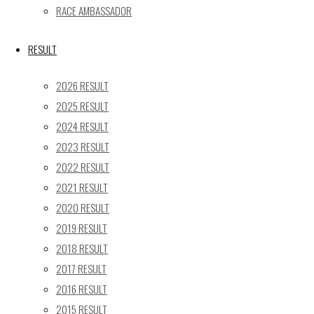
RACE AMBASSADOR
Recent posts
【レポート】2026 SUPER GT RD.4 FUJI 11号車 GAINER
RESULT
TANAX Z
2026 RESULT
【ギャラリー】2026 SUPER GT RD.4 FUJI 11号車
2025 RESULT
GAINER TANAX Z
2024 RESULT
【レポート】2026 SUPER GT RD.2 FUJI 11号車 GAINER
2023 RESULT
TANAX Z
【ギャラリー】2026 SUPER GT RD.2 FUJI 11号車
2022 RESULT
GAINER TANAX Z
2021 RESULT
【レポート】2026 SUPER GT RD.1 OKAYAMA 11号車
2020 RESULT
GAINER TANAX Z
2019 RESULT
2018 RESULT
SEARCH
2017 RESULT
検
2016 RESULT
検
索
2015 RESULT
索