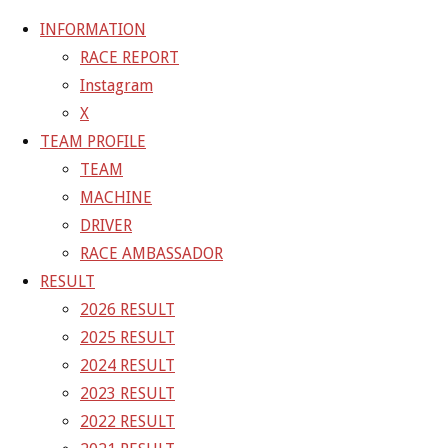
INFORMATION
RACE REPORT
Instagram
コ
X
ン
ホ
DRIVER
2026
TEAM PROFILE
テ
ー
TEAM
ン
ム
2026
MACHINE
ツ
DRIVER
へ
RACE AMBASSADOR
フ
1800 × 1372
ピクセル
DRIVER
ス
RESULT
ル
キ
2026 RESULT
サ
前の画像
ッ
2025 RESULT
イ
プ
GAINER Inc.
2024 RESULT
ズ
2023 RESULT
株式会社ゲイナー
2022 RESULT
〒601-1251