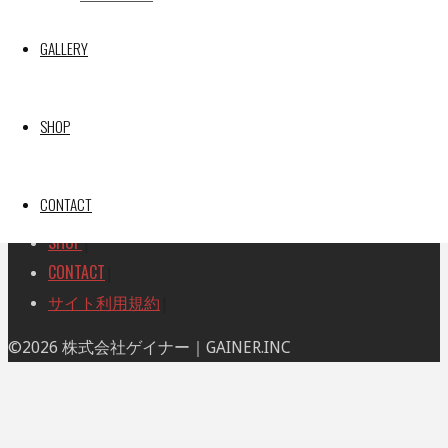
TOP
|
対
RACE REPORT
|
象:
GALLERY
TEAM
|
MACHINE
|
DRIVER
|
SHOP
RACE AMBASSADOR
|
RESULT
|
CONTACT
GALLERY
|
SHOP
|
CONTACT
|
サイト利用規約
|
ト
©2026 株式会社ゲイナー｜GAINER.INC
ッ
プ
に