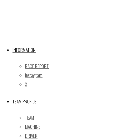
X
Post calendar
INFORMATION
2026年8月
月
火
水
木
金
土
日
RACE REPORT
Instagram
1
2
X
3
4
5
6
7
8
9
10
11
12
13
14
15
16
TEAM PROFILE
17
18
19
20
21
22
23
24
25
26
27
28
29
30
TEAM
31
MACHINE
« 5月
DRIVER