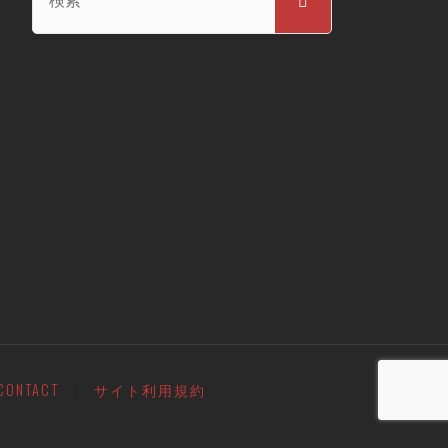
索
索
対
象:
CONTACT
サイト利用規約
|