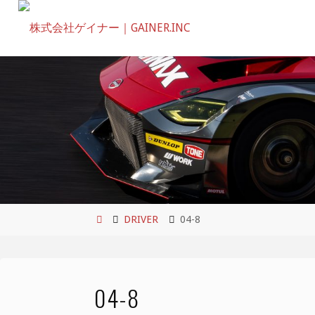
コ
ン
テ
ン
ツ
へ
ス
キ
ッ
プ
ホ
DRIVER
04-8
ー
ム
04-8