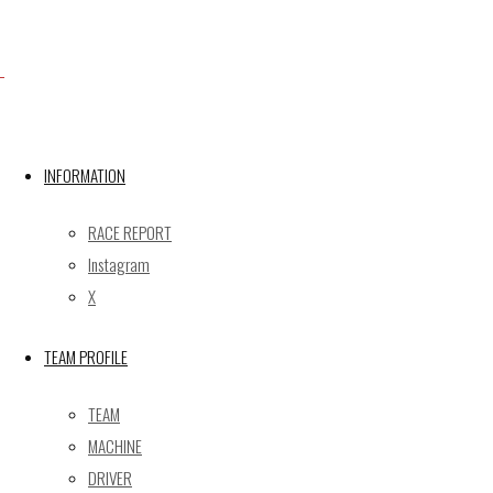
X
INFORMATION
Post calendar
2026年8月
RACE REPORT
月
火
水
木
金
土
日
Instagram
X
1
2
3
4
5
6
7
8
9
TEAM PROFILE
10
11
12
13
14
15
16
17
18
19
20
21
22
23
TEAM
24
25
26
27
28
29
30
MACHINE
31
DRIVER