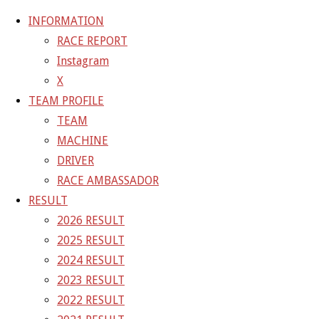
INFORMATION
RACE REPORT
Instagram
コ
X
ン
ホ
DRIVER
04
TEAM PROFILE
テ
ー
TEAM
ン
ム
04
MACHINE
ツ
DRIVER
へ
RACE AMBASSADOR
フ
707 × 797
ピクセル
DRIVER
ス
RESULT
ル
キ
2026 RESULT
サ
前の画像
ッ
2025 RESULT
イ
次の画像
プ
2024 RESULT
ズ
GAINER Inc.
2023 RESULT
2022 RESULT
株式会社ゲイナー