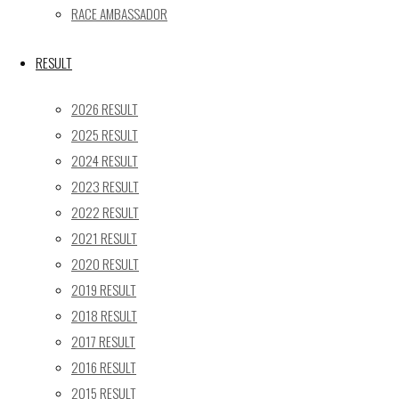
« 5月
RACE AMBASSADOR
Recent posts
RESULT
【レポート】2026 SUPER GT RD.4 FUJI 11号車 GAINER
2026 RESULT
TANAX Z
2025 RESULT
【ギャラリー】2026 SUPER GT RD.4 FUJI 11号車
2024 RESULT
GAINER TANAX Z
2023 RESULT
【レポート】2026 SUPER GT RD.2 FUJI 11号車 GAINER
TANAX Z
2022 RESULT
【ギャラリー】2026 SUPER GT RD.2 FUJI 11号車
2021 RESULT
GAINER TANAX Z
2020 RESULT
【レポート】2026 SUPER GT RD.1 OKAYAMA 11号車
2019 RESULT
GAINER TANAX Z
2018 RESULT
2017 RESULT
SEARCH
2016 RESULT
検
2015 RESULT
検