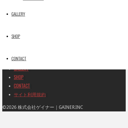
索
索
TOP
|
対
GALLERY
RACE REPORT
|
象:
TEAM
|
MACHINE
|
SHOP
DRIVER
|
RACE AMBASSADOR
|
CONTACT
RESULT
|
GALLERY
|
SHOP
|
CONTACT
|
サイト利用規約
|
ト
©2026 株式会社ゲイナー｜GAINER.INC
ッ
プ