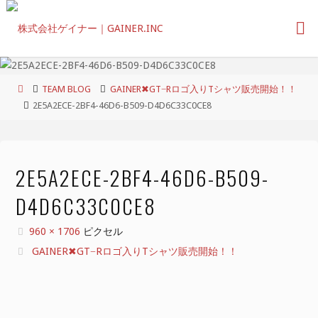
コ
ン
テ
ン
ツ
ホ
TEAM BLOG
GAINER✖︎GT−Rロゴ入りTシャツ販売開始！！
へ
ー
2E5A2ECE-2BF4-46D6-B509-D4D6C33C0CE8
ス
ム
キ
ッ
プ
2E5A2ECE-2BF4-46D6-B509-
D4D6C33C0CE8
フ
960 × 1706
ピクセル
ル
GAINER✖︎GT−Rロゴ入りTシャツ販売開始！！
サ
イ
ズ