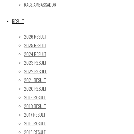
31
RACE AMBASSADOR
« 5月
RESULT
Recent posts
2026 RESULT
【ギャラリー】2026 SUPER GT RD.4 FUJI 11号車
2025 RESULT
GAINER TANAX Z
2024 RESULT
【レポート】2026 SUPER GT RD.2 FUJI 11号車 GAINER
2023 RESULT
TANAX Z
【ギャラリー】2026 SUPER GT RD.2 FUJI 11号車
2022 RESULT
GAINER TANAX Z
2021 RESULT
【レポート】2026 SUPER GT RD.1 OKAYAMA 11号車
2020 RESULT
GAINER TANAX Z
2019 RESULT
【ギャラリー】2026 SUPER GT RD.1 OKAYAMA 11号車
2018 RESULT
GAINER TANAX Z
2017 RESULT
2016 RESULT
SEARCH
2015 RESULT