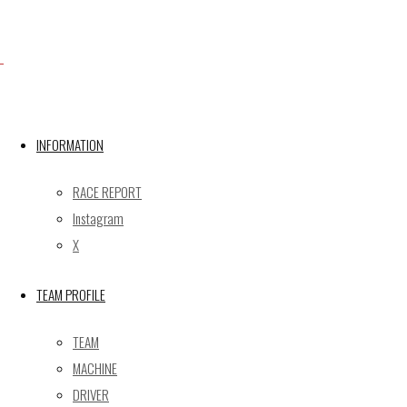
Facebook
X
INFORMATION
Post calendar
RACE REPORT
2026年8月
Instagram
月
火
水
木
金
土
日
X
1
2
TEAM PROFILE
3
4
5
6
7
8
9
10
11
12
13
14
15
16
TEAM
17
18
19
20
21
22
23
MACHINE
24
25
26
27
28
29
30
DRIVER