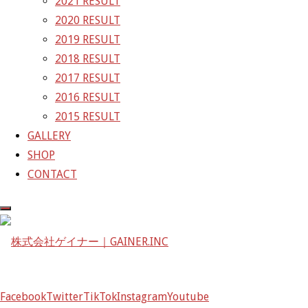
2021 RESULT
株式会社ゲイナー
2020 RESULT
〒601-1251
2019 RESULT
京都府京都市左京区八瀬花尻町198-1
2018 RESULT
TEL：075-744-3367
2017 RESULT
FAX：075-744-3368
2016 RESULT
mail@gainer.asia
2015 RESULT
GALLERY
SHOP
CONTACT
Facebook
Twitter
TikTok
Instagram
Youtube