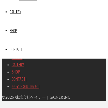
検
検
索
GALLERY
索
TOP
|
対
RACE REPORT
|
象:
TEAM
|
SHOP
MACHINE
|
DRIVER
|
CONTACT
RACE AMBASSADOR
|
RESULT
|
GALLERY
|
SHOP
|
CONTACT
|
サイト利用規約
|
ト
©2026 株式会社ゲイナー｜GAINER.INC
ッ