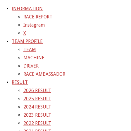
INFORMATION
RACE REPORT
Instagram
コ
X
ン
ホ
TEAM BLOG
2022年GAINER RACE QUEEN 発
TEAM PROFILE
テ
ー
表！！
2022GAINER RQ1
TEAM
ン
ム
MACHINE
ツ
2022GAINER RQ1
DRIVER
へ
RACE AMBASSADOR
ス
RESULT
フ
960 × 720
ピクセル
2022年GAINER RACE
キ
2026 RESULT
ル
QUEEN 発表！！
ッ
2025 RESULT
サ
プ
2024 RESULT
イ
次の画像
2023 RESULT
ズ
GAINER Inc.
2022 RESULT