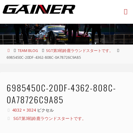
コ
ン
テ
ン
ツ
へ
ス
ホ
TEAM BLOG
SGT第3戦鈴鹿ラウンドスタートです。
キ
ー
6985450C-20DF-4362-808C-0A78726C9A85
ッ
ム
プ
6985450C-20DF-4362-808C-
0A78726C9A85
フ
4032 × 3024
ピクセル
ル
SGT第3戦鈴鹿ラウンドスタートです。
サ