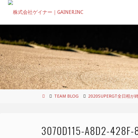
コ
ン
テ
ン
ツ
へ
ス
キ
ッ
プ
ホ
TEAM BLOG
2020SUPERGT全日程
ー
ム
3070D115-A8D2-428F-