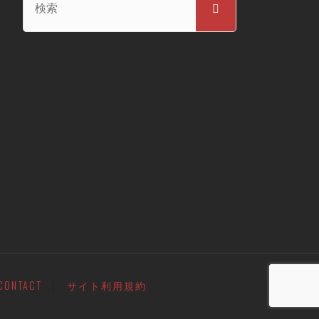
検
索
索
対
象:
CONTACT
サイト利用規約
|