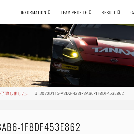
INFORMATION
TEAM PROFILE
RESULT
G
が終了致しました。
3070D115-A8D2-428F-8AB6-1F8DF453E862
8AB6-1F8DF453E862