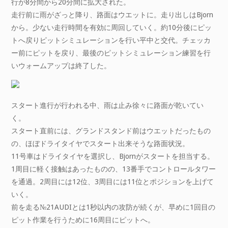
行が8分間から20分間に拡大された。
走行前に雨がざっと降り、路面はウエットに。走り出しはBjorn
から。少ない走行時間を有効に周回していく。約10分後にピッ
トへ戻りピットシミュレーションを行い平中と交代。チェッカ
ー前にピットを戻り、最後のピットシミュレーション練習を行
いウォームアップは終了した。
スタート進行が行われる中、雨は止み徐々に路面が乾いてい
く。
スタート直前には、グランドスタンド前はウエットだったもの
の、ほぼドライタイヤでスタート出来そうな路面状況。
11号車はドライタイヤを選択し、Bjornがスタートを担当する。
1周目に軽く接触はあったものの、13番手でコントロールタワー
を通過。2周目には12位、3周目には11位とポジションを上げて
いく。
前を走る№21AUDIとは1秒以内の攻防が続くが、早めに1回目の
ピット作業を行うために16周目にピットへ。