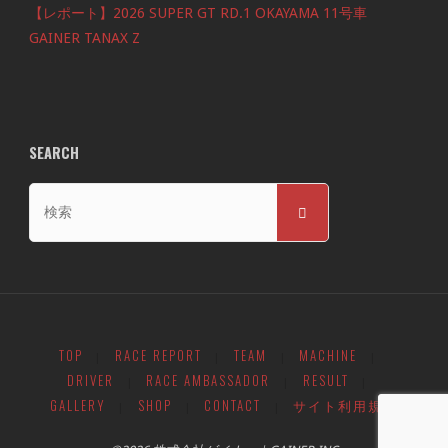
【レポート】2026 SUPER GT RD.1 OKAYAMA 11号車
GAINER TANAX Z
SEARCH
検
検
索
索
対
象:
TOP
RACE REPORT
TEAM
MACHINE
|
|
|
|
DRIVER
RACE AMBASSADOR
RESULT
|
|
|
GALLERY
SHOP
CONTACT
サイト利用規約
|
|
|