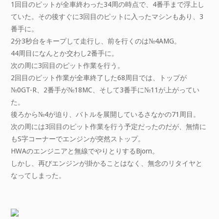
1回目のピットが全車終わった34周の時点で、4番手まで浮上し
ていた。その後すぐに3回目のピットに入ったマシンもあり、3
番手に。
2分3秒台をキープして走行し、前を行くのは№4AMG。
44周目になんとか交わし2番手に。
次の周に3回目のピット作業を行う。
2回目のピット作業が全車終了した68周目では、トップが
№0GT-R、2番手が№18MC、そして3番手に№11が上がってい
た。
後ろから№4が迫り、バトルを展開しているさなかの71周目。
次の周には3回目のピット作業を行う予定だったのだが、無情に
もS字コーナーでエンジンが突然ストップ。
HWAのエンジニアと無線でやりとりするBjorn。
しかし、再びエンジンが掛かることはなく、無念のリタイヤと
なってしまった。