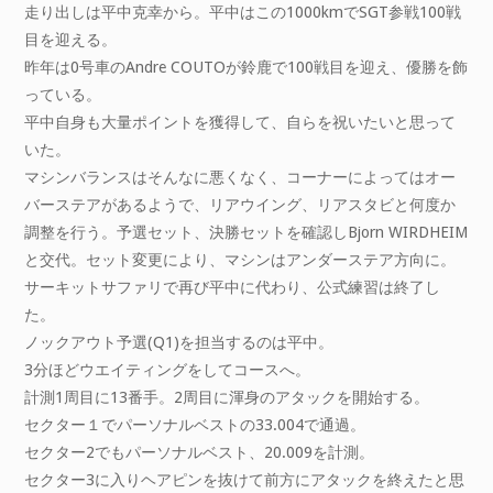
走り出しは平中克幸から。平中はこの1000kmでSGT参戦100戦
目を迎える。
昨年は0号車のAndre COUTOが鈴鹿で100戦目を迎え、優勝を飾
っている。
平中自身も大量ポイントを獲得して、自らを祝いたいと思って
いた。
マシンバランスはそんなに悪くなく、コーナーによってはオー
バーステアがあるようで、リアウイング、リアスタビと何度か
調整を行う。予選セット、決勝セットを確認しBjorn WIRDHEIM
と交代。セット変更により、マシンはアンダーステア方向に。
サーキットサファリで再び平中に代わり、公式練習は終了し
た。
ノックアウト予選(Q1)を担当するのは平中。
3分ほどウエイティングをしてコースへ。
計測1周目に13番手。2周目に渾身のアタックを開始する。
セクター１でパーソナルベストの33.004で通過。
セクター2でもパーソナルベスト、20.009を計測。
セクター3に入りヘアピンを抜けて前方にアタックを終えたと思