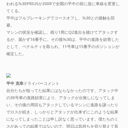
われる№30PRIUSが200Rで全開の平中の前に急に車線を変更し
てくる。
平中はフルブレーキングでコースオフし、№30との接触を回
避。
マシンの状況を確認し、残り1周にQ2進出を賭けてアタックす
るが、届かず16番手に。その後№30は、平中の進路を妨害した
として、ペナルティを取られ、11号車は15番手のポジションが
確定した。
平中 克幸
ドライバーコメント
自分たちが狙ってた結果にはならなかったのです。アタック中
の30号車の進路妨害により、アタックが台無しになってしま
い、その後の周回もアタックしているマシンに進路を譲ったり
でロスが続き、しっかりとアタックが出来ずにこのような結果
になってしまったことは申し訳なく思っています。僕たちのミ
スがあっての結果ではないので、明日は気持ちを切り替えて長