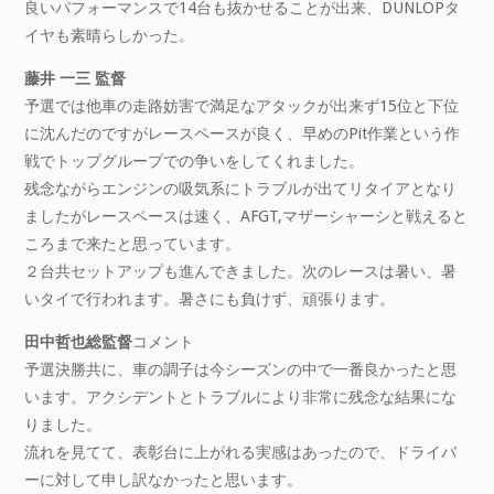
良いパフォーマンスで14台も抜かせることが出来、DUNLOPタ
イヤも素晴らしかった。
藤井 一三 監督
予選では他車の走路妨害で満足なアタックが出来ず15位と下位
に沈んだのですがレースペースが良く、早めのPit作業という作
戦でトップグループでの争いをしてくれました。
残念ながらエンジンの吸気系にトラブルが出てリタイアとなり
ましたがレースペースは速く、AFGT,マザーシャーシと戦えると
ころまで来たと思っています。
２台共セットアップも進んできました。次のレースは暑い、暑
いタイで行われます。暑さにも負けず、頑張ります。
田中哲也総監督
コメント
予選決勝共に、車の調子は今シーズンの中で一番良かったと思
います。アクシデントとトラブルにより非常に残念な結果にな
りました。
流れを見てて、表彰台に上がれる実感はあったので、ドライバ
ーに対して申し訳なかったと思います。