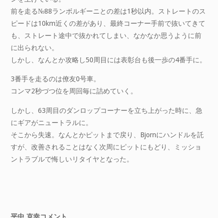
前を走る№88ランボルギーニとの差は1秒以内。ストレートのス
ピードは10km近くの差があり、最終コーナー手前で抜いてきて
も、ストレート途中で抜かれてしまい、なかなか思うように前
に出られない。
しかし、なんとか攻略し50周目には表彰台も後一歩の4番手に。
3番手を走るのは僚友0号車。
コンマ2秒づつ位を周回毎に詰めていく。
しかし、63周目のダンロップコーナーを立ち上がった時に、急
にギアがニュートラルに。
そこから失速。なんとかピットまで戻り、Bjornにハンドルを託
すが、改善されることはなく次周にピットにもどり、ミッショ
ントラブルで悔しいリタイヤとなった。
平中 克幸コメント