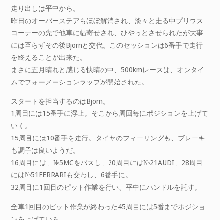
走り出しは平中から。
昨日のオーバーステアもほぼ解消され、淡々と走る中プリウス
コーナーの先で他車に幅寄せされ、ひやっとさせられたが大事
には至らずその後Bjornと交代。このセッションは6番手で走行
を終えることが出来た。
まさに五月晴れと感じる快晴の中、500kmレースは、オンタイ
ムでフォーメーションラップが開始された。
スタートを担当するのはBjorn。
1周目には15番手に浮上。そこから周回毎にポジションを上げて
いく。
15周目には10番手を走行。タイヤのフィーリングも、ブレーキ
も調子は良いようだ。
16周目には、№5MCをパスし、20周目には№21AUDI、28周目
には№51FERRARIも交わし、6番手に。
32周目に1回目のピット作業を行い、平中にハンドルを託す。
全車1回目のピット作業が終わった45周目には5番までポジショ
ンを上げている。