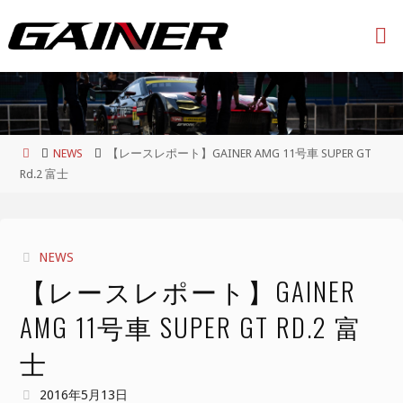
コ
ン
テ
ン
ツ
へ
ス
ホ
NEWS
【レースレポート】GAINER AMG 11号車 SUPER GT
キ
ー
Rd.2 富士
ッ
ム
プ
NEWS
【レースレポート】GAINER
AMG 11号車 SUPER GT RD.2 富
士
2016年5月13日