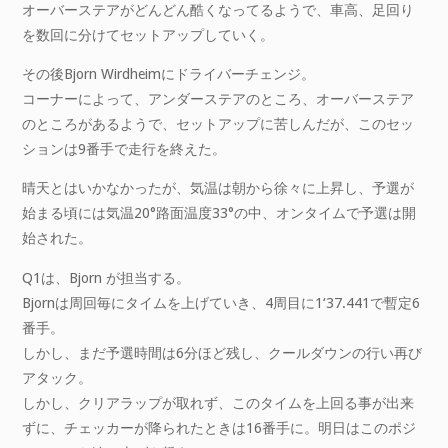
オーバーステアがどんどん酷くなってるようで、車高、足回り
を数回に分けてセットアップしていく。
その後Bjorn Wirdheimにドライバーチェンジ。
コーナーによって、アンダーステアのところ、オーバーステア
のところがあるようで、セットアップに苦しんだが、このセッ
ションは9番手で走行を終えた。
晴天とはいかなかったが、気温は朝から徐々に上昇し、予選が
始まる頃には気温20°路面温度33°の中、オンタイムで予選は開
始された。
Q1は、Bjorn が担当する。
Bjornは周回毎にタイムを上げていき、4周目に1‘37.441で暫定6
番手。
しかし、まだ予選時間は6分ほど残し、クールダウンの行い再び
アタック。
しかし、クリアラップが取れず、このタイムを上回る事が出来
ずに、チェッカーが降られたときは16番手に。明日はこのポジ