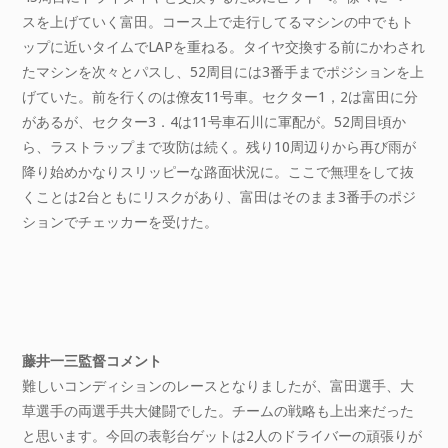
スを上げていく富田。コース上で走行してるマシンの中でもト
ップに近いタイムでLAPを重ねる。タイヤ交換する前にかわされ
たマシンを次々とパスし、52周目には3番手までポジションを上
げていた。前を行くのは僚友11号車。セクター1，2は富田に分
があるが、セクター3．4は11号車石川に軍配が。52周目頃か
ら、ラストラップまで攻防は続く。残り10周辺りから再び雨が
降り始めかなりスリッピーな路面状況に。ここで無理をして抜
くことは2台ともにリスクがあり、富田はそのまま3番手のポジ
ションでチェッカーを受けた。
藤井一三監督コメント
難しいコンディションのレースとなりましたが、富田選手、大
草選手の両選手共大健闘でした。チームの戦略も上出来だった
と思います。今回の表彰台ゲットは2人のドライバーの頑張りが