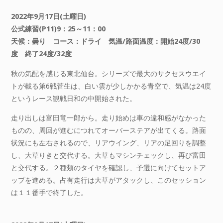
2022年9月17日(土曜日)
公式練習(P11)9：25～11：00
天候：曇り コース：ドライ 気温/路面温度：開始24度/30
度 終了24度/32度
秋の気配を感じる東北仙台。シリーズで最大のサクセスウエイ
トが載る第6戦菅生は、白い雲が少しかかる青空で、気温は24度
というレース観戦日和の中開始された。
走り出しは富田竜一郎から。走り始めは車の違和感がなかった
ものの、周回が進むにつれてオーバーステアが出てくる。路面
状況にも左右されるので、リアウイング、リアの足回りを調整
し、大草りきと交代する。大草もマシンチェックし、再び富田
と交代する。２種類のタイヤを確認し、予選に向けてセットア
ップを進める。占有走行は大草がアタックし、このセッション
は１１番手で終了した。