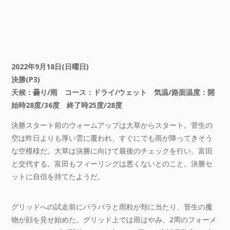
2022年9月18日(日曜日)
決勝(P3)
天候：曇り/雨 コース：ドライ/ウェット 気温/路面温度：開
始時28度/36度 終了時25度/28度
決勝スタート前のウォームアップは大草からスタート。菅生の
空は昨日よりも厚い雲に覆われ、すぐにでも雨が降ってきそう
な空模様だ。大草は決勝に向けて最後のチェックを行い、富田
と交代する。富田もフィーリングは悪くないとのこと。決勝セ
ットに自信を持てたようだ。
グリッドへの試走前にパラパラと雨粒が頬に当たり、菅生の魔
物が顔を見せ始めた。グリッド上では雨はやみ、2周のフォーメ