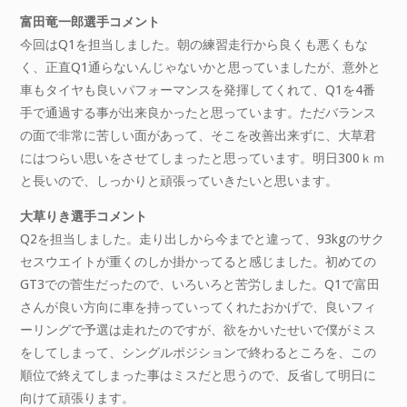
富田竜一郎選手コメント
今回はQ1を担当しました。朝の練習走行から良くも悪くもな
く、正直Q1通らないんじゃないかと思っていましたが、意外と
車もタイヤも良いパフォーマンスを発揮してくれて、Q1を4番
手で通過する事が出来良かったと思っています。ただバランス
の面で非常に苦しい面があって、そこを改善出来ずに、大草君
にはつらい思いをさせてしまったと思っています。明日300ｋｍ
と長いので、しっかりと頑張っていきたいと思います。
大草りき選手コメント
Q2を担当しました。走り出しから今までと違って、93kgのサク
セスウエイトが重くのしか掛かってると感じました。初めての
GT3での菅生だったので、いろいろと苦労しました。Q1で富田
さんが良い方向に車を持っていってくれたおかげで、良いフィ
ーリングで予選は走れたのですが、欲をかいたせいで僕がミス
をしてしまって、シングルポジションで終わるところを、この
順位で終えてしまった事はミスだと思うので、反省して明日に
向けて頑張ります。