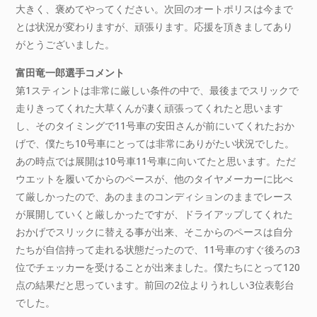
大きく、褒めてやってください。次回のオートポリスは今まで
とは状況が変わりますが、頑張ります。応援を頂きましてあり
がとうございました。
富田竜一郎選手コメント
第1スティントは非常に厳しい条件の中で、最後までスリックで
走りきってくれた大草くんが凄く頑張ってくれたと思います
し、そのタイミングで11号車の安田さんが前にいてくれたおか
げで、僕たち10号車にとっては非常にありがたい状況でした。
あの時点では展開は10号車11号車に向いてたと思います。ただ
ウエットを履いてからのペースが、他のタイヤメーカーに比べ
て厳しかったので、あのままのコンディションのままでレース
が展開していくと厳しかったですが、ドライアップしてくれた
おかげでスリックに替える事が出来、そこからのペースは自分
たちが自信持って走れる状態だったので、11号車のすぐ後ろの3
位でチェッカーを受けることが出来ました。僕たちにとって120
点の結果だと思っています。前回の2位よりうれしい3位表彰台
でした。