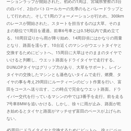
ーションラップが開始された。初めの1周は、宮城県警察の3台
の白バイ、2台のパトロールカーの先導のもとパレードラップと
して行われた。そして1周のフォーメーションが行われ、300km
のレースが開始された。スタートを担当するのは大草。そのま
まの順位で1周目を通過。前車6号車とは0.5秒以内で責め立て
る。10周目辺りから雨が降り始め、14周目頃にはかなりの雨量
となり、路面を濡らす。10台近くのマシンがウエットタイヤと
交換するためにピットへ。15周目に大草はそのままのタイヤで
いけると判断し、ウエット路面をドライタイヤで走行する。
DUNLOPタイヤはグリップ力があり、大草をサポート。レイン
タイヤの交換したマシンとも遜色ないタイムで走行。燃費、タ
イヤの事を考え29周目にルーティーンのピット作業を行い、富
田をコースへ送り出す。この時点で完全なウエット路面。ドラ
イバー交代を行っているマシンの中では3番手を走行。前を走る
7号車BMWを追いかける。しかし、徐々に雨が止み、路面が乾
き始めるとタイヤと路面がマッチせず富田のペースが上げられ
ない。
45周目にドライタイヤと交換するためにピットへ。徐々にペー