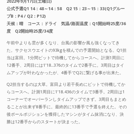
2022年9月17日(土曜日)
公式予選Q1 14：48～14：58 Q2 15：23～15：33(Q1グルー
プB：P4 / Q2：P12)
天候：晴 コース：ドライ 気温/路面温度：Q1開始時25度/36
度 Q2開始時25度/34度
午前中よりも雲が多くなり、台風の影響か風も強くなってき
た。サクセスウエイトの93kgを積んでの予選開始となる。Q1担
当は富田。1分間ピットで待機してからコースへ。計測1周目に
12番手、2周目には1’18..376のタイムで2番手に。3周目はタイ
ムアップが叶わなかったが、4番手でQ2に繋げる事が出来た。
Q2担当するのは大草。富田より若干長めにピットで待機してか
らコースへ。計測1周目に1‘18.436のタイムで3番手。2周目は1
コーナーでオーバーランしタイムアップできず。3周目もまとめ
ることが出来ず8番手に。最終的に13番手で予選を終えた。その
後ポールポジションを獲得したマシンがタイム抹消になり、決
勝は12番手からのスタートが決まった。