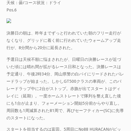
天候：曇/コース状況：ドライ
Pos.6
決勝日の朝は、昨年までずっと行われていた朝のフリー走行が
なくなり、グリッドに着く前に行われていたウォームアップ走
行が、8分間から20分に延長された。
予選日は天候不順に悩まされたが、日曜日の決勝レースが近づ
いた頃には晴れ間が拡がるレース日和となった。決勝レースは
予定通り、午後2時34分、岡山県警の白バイにリードされたパレ
ードラップが始まった。しかしGT500クラスの車両が、このパ
レードラップ中に2台がストップ。赤旗が出てスター トはディ
レイに（延期）。一度ホームストレートで隊列を整え直した後
にも1台が止まり、フォーメーション開始5分前からやり直し。
周回数も1周減算された81周で、再びセーフティカー(SC)に先導
のスタートになった。
スタートを担当するのは富田。5周目にNo88 HURACANがピッ