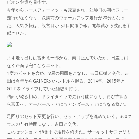
ピオン奪還を目指す。
今年からレースフォーマットも変更され、決勝日の朝のフリー
走行がなくなり、決勝前のウォームアップ走行が20分となっ
た。天気予報は、設営日から3日間雨予報。開幕戦から波乱を予
感させた。
まず走り出しは富田竜一郎から。雨は止んでいたが、日差しは
なく路面は完全なウエット。
1度のピットを含め、8周の周回をこなし、吉田広樹と交代。吉
田は今年からGAINERのハンドルを握る。2014年、2015年と
GT-Rをドライブしていた経験を持つ。
路面が乾き初め、ドライタイヤで走行可能になり、再び吉田か
ら富田へ。オーバーステアにもアンダーステアにもなる様だ。
足回りのセット変更を行い、セットアップを進めていく。300ク
ラスの占有時間になり、吉田と交代。
このセッションは8番手で走行を終えた。サーキットサファリも