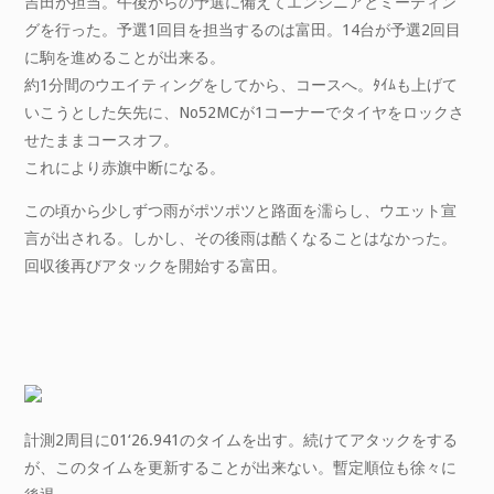
吉田が担当。午後からの予選に備えてエンジニアとミーティン
グを行った。予選1回目を担当するのは富田。14台が予選2回目
に駒を進めることが出来る。
約1分間のウエイティングをしてから、コースへ。ﾀｲﾑも上げて
いこうとした矢先に、No52MCが1コーナーでタイヤをロックさ
せたままコースオフ。
これにより赤旗中断になる。
この頃から少しずつ雨がポツポツと路面を濡らし、ウエット宣
言が出される。しかし、その後雨は酷くなることはなかった。
回収後再びアタックを開始する富田。
計測2周目に01‘26.941のタイムを出す。続けてアタックをする
が、このタイムを更新することが出来ない。暫定順位も徐々に