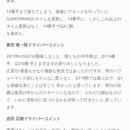
後退。
13番手まで落ちてしまう。最後にアタックを行っていた、
№50FERRARIがタイムを更新し、14番手に。しかしこれ以上の
タイム更新はなく、14番手でQ2に駒
を進めた。
富田 竜一郎ドライバーコメント
2017年のSGTが開幕しました。僕たちの10号車は、Q114番
手、Q210番 手とまずまずの滑り出しになりました。
正直Q1通過もかなり微妙な状況ではあったのですが、車のパフ
ォーマンス的にもそんなに悪くなく、GT-R勢では最上位で、Q1
も突破出来たことはすごく 良かったと思っています。明日の決
勝は集団の中からのスタートになるので、 どれだけ順位を上げ
て、いかに表彰台に近づけるかを頑張って行きたいと 思ってい
ます。
吉田 広樹ドライバーコメント
予選は久しぶりのアタックでした。朝のコンディションがウエ