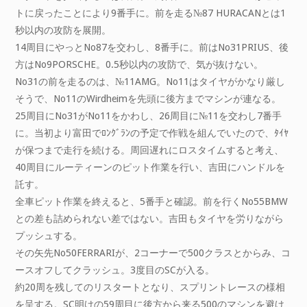
トに戻ったことにより9番手に。前を走る№87 HURACANとは1
秒以内の攻防を展開。
14周目にやっとNo87を交わし、8番手に。前はNo31PRIUS、後
方はNo9PORSCHE。0.5秒以内の攻防で、気が抜けない。
No31の前を走るのは、№11AMG。No11はタイヤがかなり厳し
そうで、No11のWirdheimを先頭に後方までマシンが連なる。
25周目にNo31がNo11をかわし、26周目に№11を交わし7番手
に。当初より富田でﾛﾝｸﾞﾗﾝの予定で作戦を組んでいたので、ﾀｲﾔ
が保つまで走行を続ける。周回遅れにロスタイムすると考え、
40周目にルーティーンのピット作業を行い、吉田にハンドルを
託す。
全車ピット作業を終えると、5番手と確認。前を行くNo55BMW
との差も詰められない差ではない。吉田もタイヤを労りながら
プッシュする。
その矢先No50FERRARIが、2コーナーで500クラスとからみ、コ
ースオフしてクラッシュ。3度目のSCが入る。
約20周を残してのリスタートとなり、スプリントレースの様相
を呈する。SC明けの59周目に後方から来る500のマシンを避け